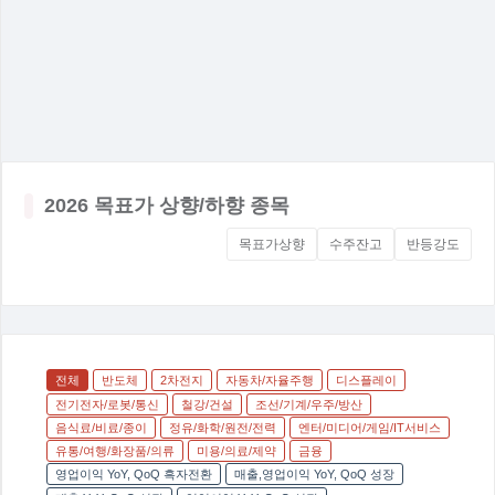
2026 목표가 상향/하향 종목
목표가상향
수주잔고
반등강도
전체
반도체
2차전지
자동차/자율주행
디스플레이
전기전자/로봇/통신
철강/건설
조선/기계/우주/방산
음식료/비료/종이
정유/화학/원전/전력
엔터/미디어/게임/IT서비스
유통/여행/화장품/의류
미용/의료/제약
금융
영업이익 YoY, QoQ 흑자전환
매출,영업이익 YoY, QoQ 성장