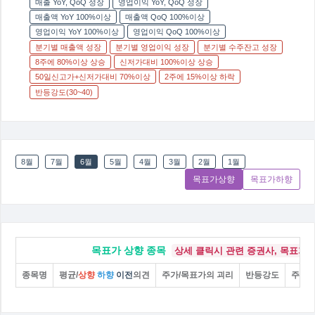
매출 YoY, QoQ 성장
영업이익 YoY, QoQ 성장
매출액 YoY 100%이상
매출액 QoQ 100%이상
영업이익 YoY 100%이상
영업이익 QoQ 100%이상
분기별 매출액 성장
분기별 영업이익 성장
분기별 수주잔고 성장
8주에 80%이상 상승
신저가대비 100%이상 상승
50일신고가+신저가대비 70%이상
2주에 15%이상 하락
반등강도(30~40)
8월
7월
6월
5월
4월
3월
2월
1월
목표가상향
목표가하향
목표가 상향 종목
상세 클릭시 관련 증권사, 목표가 
종목명
평균/
상향
하향
이전
의견
주가/목표가의 괴리
반등강도
주가