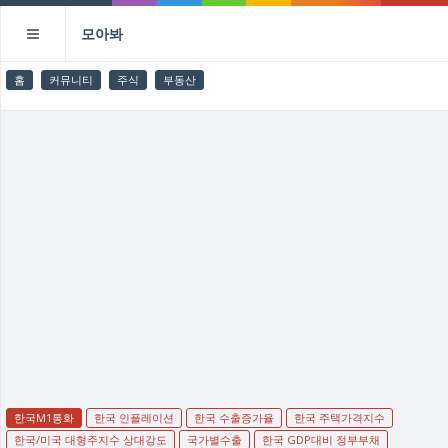
모아봐
홈
커뮤니티
주식
부동산
한국M1통화
한국 인플레이션
한국 수출증가율
한국 주택가격지수
한국/미국 대형주지수 상대강도
국가별수출
한국 GDP대비 정부부채