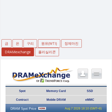
금
은
구리
원유(WTI)
정제마진
DRAMexchange
폴리실리콘