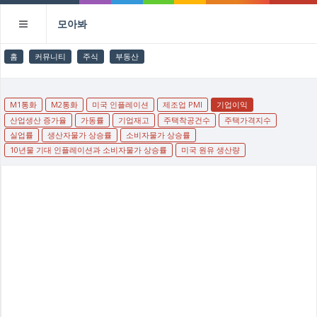
모아봐
홈
커뮤니티
주식
부동산
M1통화
M2통화
미국 인플레이션
제조업 PMI
기업이익
산업생산 증가율
가동률
기업재고
주택착공건수
주택가격지수
실업률
생산자물가 상승률
소비자물가 상승률
10년물 기대 인플레이션과 소비자물가 상승률
미국 원유 생산량