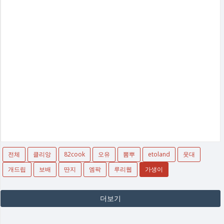
전체
클리앙
82cook
오유
뽐뿌
etoland
웃대
개드립
보배
딴지
엠팍
루리웹
가생이
더보기