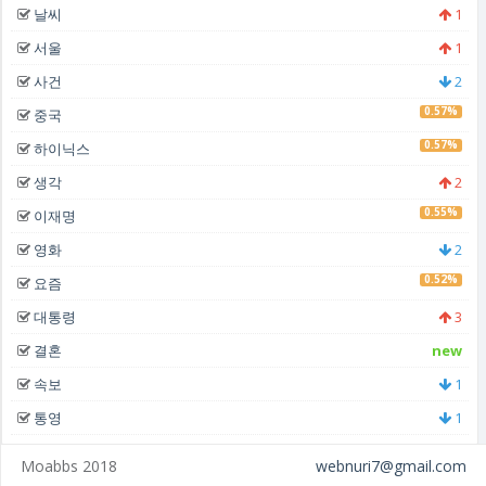
날씨
1
서울
1
사건
2
0.57%
중국
0.57%
하이닉스
생각
2
0.55%
이재명
영화
2
0.52%
요즘
대통령
3
결혼
new
속보
1
통영
1
Moabbs 2018
webnuri7@gmail.com