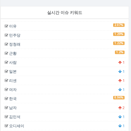
실시간 이슈 키워드
2.07%
이유
1.29%
민주당
1.22%
정청래
1.2%
근황
사람
1
일본
1
리센
1
여자
1
0.94%
한국
남자
2
김민석
1
오디세이
1