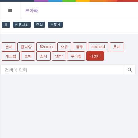
모아봐
홈
커뮤니티
주식
부동산
전체
클리앙
82cook
오유
뽐뿌
etoland
웃대
개드립
보배
딴지
엠팍
루리웹
가생이