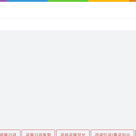
광물가격
곡물가격동향
국제곡물정보
관광입국/출국자수