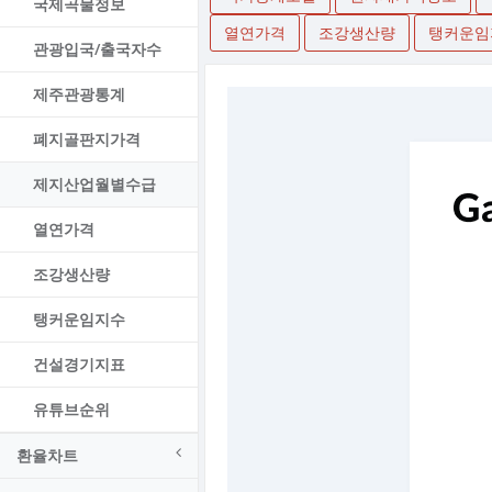
국제곡물정보
열연가격
조강생산량
탱커운임
관광입국/출국자수
제주관광통계
폐지골판지가격
제지산업월별수급
열연가격
조강생산량
탱커운임지수
건설경기지표
유튜브순위
환율차트