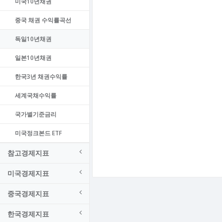
미국10년채권
중국 채권 수익률곡선
독일10년채권
일본10년채권
한국3년 채권수익률
세계국채수익률
국가별기준금리
미국정크본드 ETF
참고경제지표
미국경제지표
중국경제지표
한국경제지표