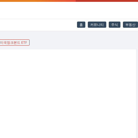
홈
커뮤니티
주식
부동산
미국정크본드 ETF