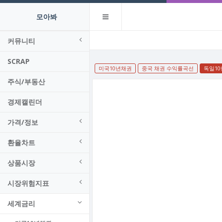
모아봐
커뮤니티
SCRAP
미국10년채권
중국 채권 수익률곡선
독일1
주식/부동산
경제캘린더
가격/정보
환율차트
상품시장
시장위험지표
세계금리