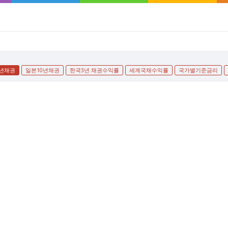
0년채권
일본10년채권
한국3년 채권수익률
세계국채수익률
국가별기준금리