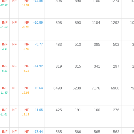
INF
INF
INF
-12.85
896
890
1100
1274
1
-12.92
14.84
INF
INF
INF
-10.89
898
893
1104
1292
1
-31.54
46.07
INF
INF
INF
-3.77
483
513
385
502
-8.11
8.83
INF
INF
INF
-14.92
319
315
341
297
-6.31
6.73
INF
INF
INF
-15.64
6490
6239
7176
6960
7
-11.45
12.93
INF
INF
INF
-11.65
425
191
160
276
-11.61
13.13
INF
INF
INF
-17.44
565
566
565
563