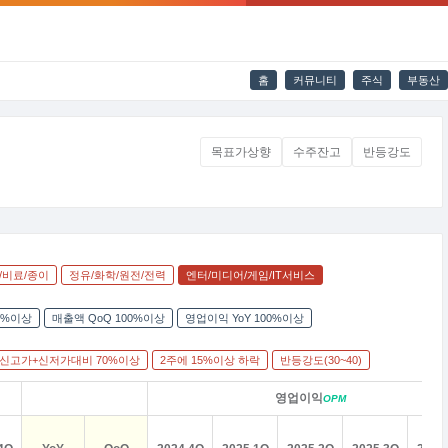
홈
커뮤니티
주식
부동산
목표가상향
수주잔고
반등강도
/비료/종이
정유/화학/원전/전력
엔터/미디어/게임/IT서비스
00%이상
매출액 QoQ 100%이상
영업이익 YoY 100%이상
일신고가+신저가대비 70%이상
2주에 15%이상 하락
반등강도(30~40)
영업이익
OPM