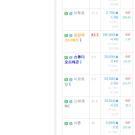
33,050 /
16,080
미투온
2,795(
INF
17.9
N
D
-1.58)
194.81
8,240 /
1,610
삼성에
83.3
180,600(
INF
N
D
-4.44)
스디에스
7.97
195,000 /
109,000
스튜디
29,500(
INF
0.5
N
D
-3.44)
오드래곤
93.22
57,000 /
29,350
시프트
29,400(
INF
5.4
N
D
-2.65)
업
113.27
62,700 /
27,500
신세계
18,810(
INF
61.8
N
D
-4.32)
I&C
35.3
25,450 /
8,070
아톤
6,660(
INF
34
N
D
-3.9)
110.06
13,990 /