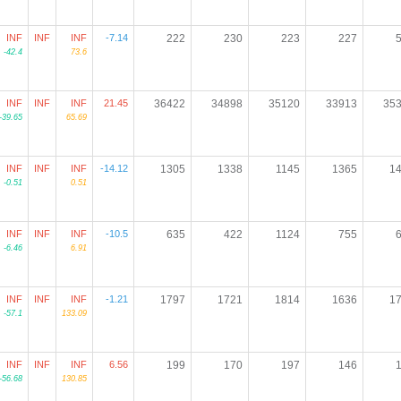
INF
INF
INF
-7.14
222
230
223
227
-42.4
73.6
INF
INF
INF
21.45
36422
34898
35120
33913
35
-39.65
65.69
INF
INF
INF
-14.12
1305
1338
1145
1365
1
-0.51
0.51
INF
INF
INF
-10.5
635
422
1124
755
-6.46
6.91
INF
INF
INF
-1.21
1797
1721
1814
1636
1
-57.1
133.09
INF
INF
INF
6.56
199
170
197
146
-56.68
130.85