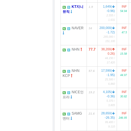
KT지니
1,649(
INF
1.9
N
D
-0.96)
뮤직
54.94
2,555 /
1,631
NAVER
200,000(
INF
34
N
D
-1.72)
47.5
295,000 /
151,100
NHN
77.7
38,200(
INF
N
D
0.26)
15.58
44,150 /
17,420
NHN
17,590(
INF
57.6
N
D
-1.95)
KCP
44.97
25,500 /
6,860
NICE인
4,105(
INF
19.2
N
D
-0.36)
프라
30.82
5,370 /
3,805
SAMG
28,650(
INF
21.6
N
D
-26.35)
엔터
246.95
99,400 /
9,110