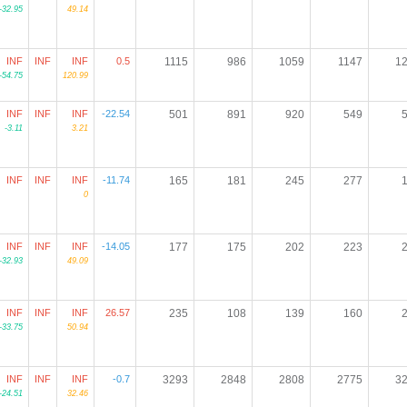
-32.95
49.14
INF
INF
INF
0.5
1115
986
1059
1147
1
-54.75
120.99
INF
INF
INF
-22.54
501
891
920
549
-3.11
3.21
INF
INF
INF
-11.74
165
181
245
277
0
INF
INF
INF
-14.05
177
175
202
223
-32.93
49.09
INF
INF
INF
26.57
235
108
139
160
-33.75
50.94
INF
INF
INF
-0.7
3293
2848
2808
2775
3
-24.51
32.46