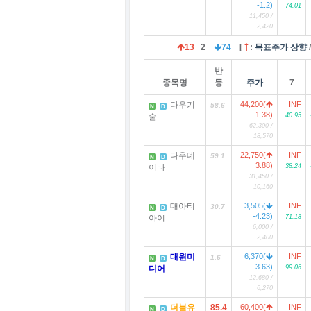
-1.2)
74.01
11,450 /
2,420
13
2
74
[
:
목표주가 상향
반
종목명
등
주가
7
다우기
44,200(
INF
58.6
N
D
1.38)
술
40.95
62,300 /
18,570
다우데
22,750(
INF
59.1
N
D
3.88)
이타
38.24
31,450 /
10,160
대아티
3,505(
INF
30.7
N
D
-4.23)
아이
71.18
6,000 /
2,400
대원미
6,370(
INF
1.6
N
D
-3.63)
디어
99.06
12,680 /
6,270
더블유
85.4
60,400(
INF
N
D