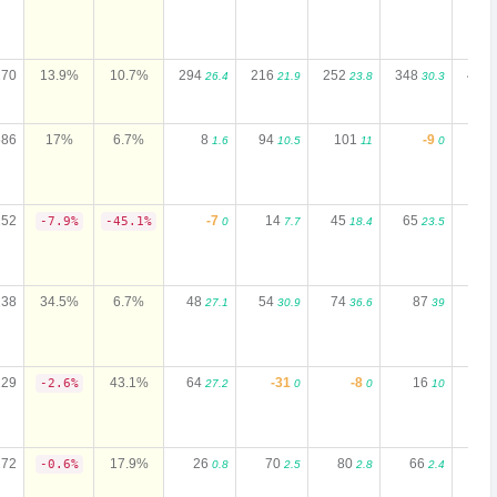
270
13.9%
10.7%
294
216
252
348
461
26.4
21.9
23.8
30.3
586
17%
6.7%
8
94
101
-9
-1
1.6
10.5
11
0
152
-7
14
45
65
49
-7.9%
-45.1%
0
7.7
18.4
23.5
238
34.5%
6.7%
48
54
74
87
98
27.1
30.9
36.6
39
229
43.1%
64
-31
-8
16
49
-2.6%
27.2
0
0
10
272
17.9%
26
70
80
66
-0.6%
0.8
2.5
2.8
2.4