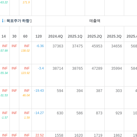
-63.22
171.9
/
:
목표주가 하향
]
매출액
14
30
60
120
2024.4Q
2025.1Q
2025.2Q
2025.3Q
2025.
INF
INF
INF
-6.36
37363
37475
45953
34656
56
-57.99
138.02
INF
INF
INF
-3.4
38714
38765
47289
35994
58
-55.34
123.92
INF
INF
INF
-19.43
594
394
387
303
-31.53
46.04
INF
INF
INF
-14.27
630
586
873
929
1
-1.57
1.59
INF
INF
INF
22.52
1558
1620
1719
1862
1