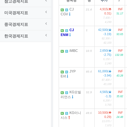
종목명
등
주가
7
참고경제지표
CJ
4,915(
INF
21.4
N
D
미국경제지표
0.31)
CGV
51.17
7,430 /
4,230
중국경제지표
CJ
42,500(
INF
1
N
D
-3.19)
ENM
93.65
한국경제지표
82,300 /
42,100
iMBC
2,650(
INF
10.5
N
D
-2.75)
132.08
6,150 /
2,240
JYP
61,000(
INF
40.4
N
D
-3.94)
Ent
43.28
87,400 /
43,100
KG모빌
4,565(
INF
32.9
N
D
-1.3)
리언스
35.82
6,200 /
3,765
KG이니
10,500(
INF
49.6
N
D
0.29)
시스
24.48
13,070 /
7,970