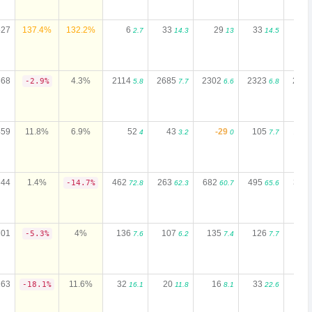
527
137.4%
132.2%
6
33
29
33
2
2.7
14.3
13
14.5
368
4.3%
2114
2685
2302
2323
226
-2.9%
5.8
7.7
6.6
6.8
459
11.8%
6.9%
52
43
-29
105
185
4
3.2
0
7.7
644
1.4%
462
263
682
495
374
-14.7%
72.8
62.3
60.7
65.6
701
4%
136
107
135
126
12
-5.3%
7.6
6.2
7.4
7.7
163
11.6%
32
20
16
33
33
-18.1%
16.1
11.8
8.1
22.6