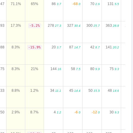
947
71.1%
65%
86
-68
70
131
4
3.7
0
2.6
5.5
193
17.3%
278
327
300
363
278
-5.2%
27.3
30.4
25.7
28.8
588
8.3%
20
87
42
141
-15.9%
3.7
14.7
8.7
20.2
975
8.3%
21%
144
58
80
75
191
16
7.5
9.9
9.3
333
8.8%
1.2%
34
45
50
48
39
11.1
14.4
15.5
14.6
350
2.9%
8.7%
4
-6
-12
30
1
1.2
0
0
9.3