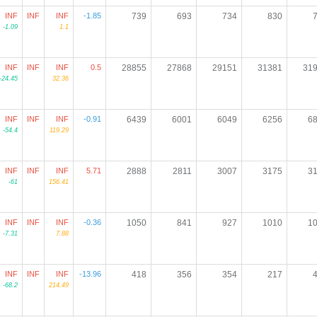
INF
INF
INF
-1.85
739
693
734
830
-1.09
1.1
INF
INF
INF
0.5
28855
27868
29151
31381
31
-24.45
32.36
INF
INF
INF
-0.91
6439
6001
6049
6256
6
-54.4
119.29
INF
INF
INF
5.71
2888
2811
3007
3175
3
-61
156.41
INF
INF
INF
-0.36
1050
841
927
1010
1
-7.31
7.88
INF
INF
INF
-13.96
418
356
354
217
-68.2
214.49