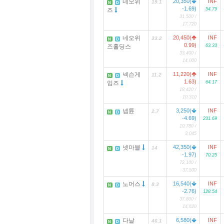
네오위
20,350(
INF
19.1
N
D
-1.69)
즈
54.79
31,500 /
17,720
네오위
20,450(
INF
33.2
N
D
0.99)
즈홀딩스
63.33
33,400 /
14,000
넥슨게
11,220(
INF
11.2
N
D
1.63)
임즈
64.17
18,420 /
10,310
넵튠
3,250(
INF
2.7
N
D
-4.69)
231.69
10,780 /
3,045
넷마블
42,350(
INF
14
N
D
-1.97)
70.25
72,100 /
37,500
노머스
16,540(
INF
8.3
N
D
-2.76)
128.54
37,800 /
14,620
다날
6,580(
INF
46.1
N
D