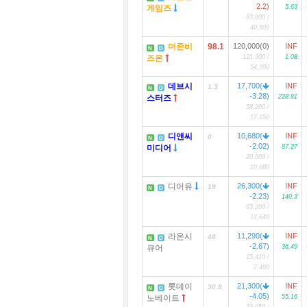
2.2)
게임즈
5.63
63,800 /
40,500
더존비
98.1
120,000(0)
INF
N
D
즈온
121,300 /
1.08
54,300
데브시
17,700(
INF
1.3
N
D
-3.28)
스터즈
228.81
58,200 /
17,150
디앤씨
10,680(
INF
0
N
D
-2.02)
미디어
87.27
20,000 /
10,680
디어유
26,300(
INF
19
N
D
-2.23)
140.3
63,200 /
17,640
라온시
11,290(
INF
48
N
D
-2.67)
큐어
36.49
15,410 /
7,480
롯데이
21,300(
INF
30.8
N
D
-4.05)
노베이트
55.16