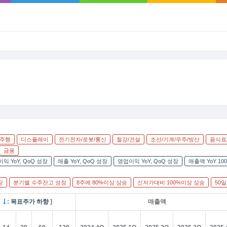
율주행
디스플레이
전기전자/로봇/통신
철강/건설
조선/기계/우주/방산
음식료
금융
익 YoY, QoQ 성장
매출 YoY, QoQ 성장
영업이익 YoY, QoQ 성장
매출액 YoY 1
장
분기별 수주잔고 성장
8주에 80%이상 상승
신저가대비 100%이상 상승
50
/
:
목표주가 하향
]
매출액