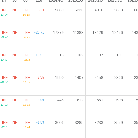
14
30
60
120
2024.4Q
2025.1Q
2025.2Q
2025.3Q
2025.
INF
INF
INF
2.4
5880
5336
4916
5813
6
-13.94
16.19
INF
INF
INF
-20.71
17879
11383
13129
12456
14
-0.94
0.95
INF
INF
INF
-15.61
118
102
97
101
-15.47
18.3
INF
INF
INF
2.35
1990
1407
2158
2326
2
-29.34
41.53
INF
INF
INF
-9.96
446
612
561
608
-17.52
21.25
INF
INF
INF
-1.59
3006
3285
3233
3559
3
-24.1
31.74