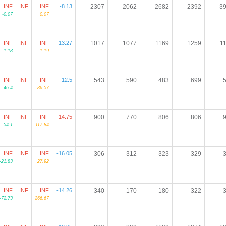
INF
INF
INF
-8.13
2307
2062
2682
2392
3
-0.07
0.07
INF
INF
INF
-13.27
1017
1077
1169
1259
1
-1.18
1.19
INF
INF
INF
-12.5
543
590
483
699
-46.4
86.57
INF
INF
INF
14.75
900
770
806
806
-54.1
117.84
INF
INF
INF
-16.05
306
312
323
329
-21.83
27.92
INF
INF
INF
-14.26
340
170
180
322
-72.73
266.67