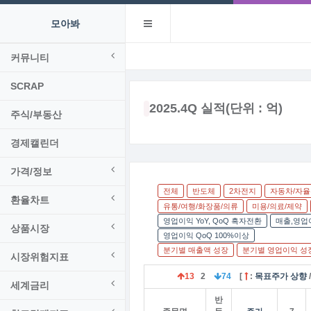
모아봐
커뮤니티
SCRAP
2025.4Q 실적(단위 : 억)
주식/부동산
경제캘린더
가격/정보
전체
반도체
2차전지
자동차/자
환율차트
유통/여행/화장품/의류
미용/의료/제약
영업이익 YoY, QoQ 흑자전환
매출,영업이
상품시장
영업이익 QoQ 100%이상
분기별 매출액 성장
분기별 영업이익 성
시장위험지표
13
2
74
[
:
목표주가 상향
세계금리
반