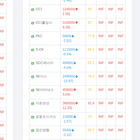
-2.46)
INF
OCI
124500(
83
INF
INF
INF
N
2.55)
INF
OCI홀딩스
318000(
87
INF
INF
INF
N
9.28)
INF
PKC
5800(
77.9
INF
INF
INF
N
-2.52)
INF
S-Oil
111500(
84.1
INF
INF
INF
N
-0.54)
INF
SGC에너지
49900(
82.1
INF
INF
INF
N
-4.04)
INF
SK가스
249500(
78.3
INF
INF
INF
N
-13.97)
INF
SK이터닉스
45800(
75
INF
INF
INF
N
3.04)
INF
가온전선
380000(
91.6
INF
INF
INF
N
12.26)
INF
경동도시가스
21900(
79
INF
INF
INF
N
-1.57)
INF
경인양행
5540(
84.7
INF
INF
INF
N
-2.12)
INF