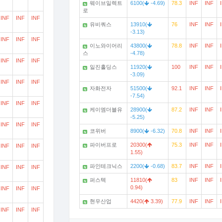
웨이브일렉트
6100(
-4.69)
78.3
INF
INF
N
로
INF
INF
INF
유비쿼스
13910(
76
INF
INF
N
-3.13)
INF
INF
INF
이노와이어리
43800(
78.8
INF
INF
N
스
-4.78)
INF
INF
INF
일진홀딩스
11920(
100
INF
INF
N
-3.09)
INF
INF
INF
자화전자
51500(
92.1
INF
INF
N
-7.54)
INF
INF
INF
케이엠더블유
28900(
87.2
INF
INF
N
-5.25)
INF
INF
INF
코위버
8900(
-6.32)
70.8
INF
INF
N
파이버프로
20300(
75.3
INF
INF
INF
INF
INF
N
1.55)
파인테크닉스
2200(
-0.68)
83.7
INF
INF
INF
INF
INF
N
퍼스텍
11810(
83
INF
INF
N
0.94)
INF
INF
INF
현우산업
4420(
3.39)
77.9
INF
INF
N
INF
INF
INF