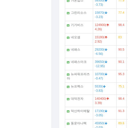
가온칩스
59300(
77.9
N
-3.73)
그린리소스
15870(
77.4
N
-3.23)
기가비스
124900(
98.4
N
4.26)
네오셈
15180(
83
N
2.92)
네패스
29200(
90.5
N
-6.56)
네패스아크
39650(
90.1
N
-12.95)
뉴파워프라즈
10700(
95.3
N
마
-0.47)
뉴프렉스
5530(
75.1
N
-3.83)
대덕전자
140400(
98.4
N
3.39)
덕산하이메탈
17190(
91.3
N
-3.05)
동운아나텍
45950(
89.6
N
-2.03)