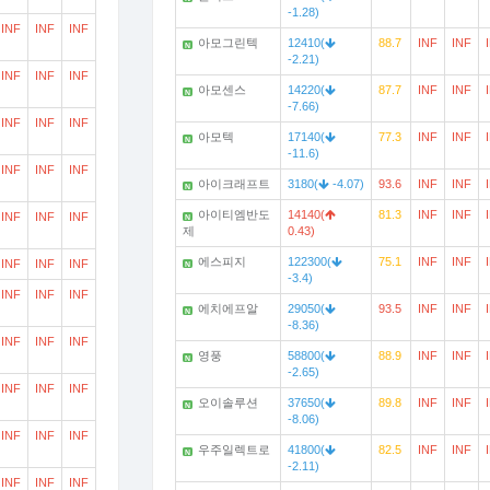
-1.28)
INF
INF
INF
아모그린텍
12410(
88.7
INF
INF
N
-2.21)
INF
INF
INF
아모센스
14220(
87.7
INF
INF
N
-7.66)
INF
INF
INF
아모텍
17140(
77.3
INF
INF
N
-11.6)
INF
INF
INF
아이크래프트
3180(
-4.07)
93.6
INF
INF
N
아이티엠반도
14140(
81.3
INF
INF
INF
INF
INF
N
제
0.43)
에스피지
122300(
75.1
INF
INF
INF
INF
INF
N
-3.4)
INF
INF
INF
에치에프알
29050(
93.5
INF
INF
N
-8.36)
INF
INF
INF
영풍
58800(
88.9
INF
INF
N
-2.65)
INF
INF
INF
오이솔루션
37650(
89.8
INF
INF
N
-8.06)
INF
INF
INF
우주일렉트로
41800(
82.5
INF
INF
N
-2.11)
INF
INF
INF