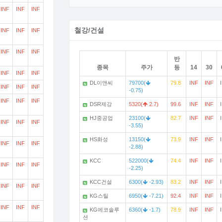
INF
INF
INF
철강/건설
INF
INF
INF
INF
INF
INF
반
종목
주가
등
14
30
INF
INF
INF
DL이앤씨
79700(
79.8
INF
INF
N
INF
INF
INF
-0.75)
INF
INF
INF
DSR제강
5320(
2.7)
99.6
INF
INF
N
HJ중공업
23100(
82.7
INF
INF
N
INF
INF
INF
-3.55)
HS화성
13150(
73.9
INF
INF
N
INF
INF
INF
-2.88)
KCC
522000(
74.4
INF
INF
N
INF
INF
INF
-2.25)
KCC건설
6300(
-2.93)
83.2
INF
INF
N
INF
INF
INF
KG스틸
6950(
-7.21)
92.4
INF
INF
N
INF
INF
INF
KG에코솔루
6360(
-1.7)
78.9
INF
INF
N
션