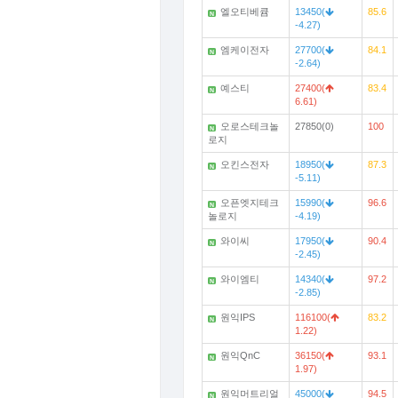
엘오티베큠
13450(
85.6
N
-4.27)
엠케이전자
27700(
84.1
N
-2.64)
예스티
27400(
83.4
N
6.61)
오로스테크놀
27850(0)
100
N
로지
오킨스전자
18950(
87.3
N
-5.11)
오픈엣지테크
15990(
96.6
N
놀로지
-4.19)
와이씨
17950(
90.4
N
-2.45)
와이엠티
14340(
97.2
N
-2.85)
원익IPS
116100(
83.2
N
1.22)
원익QnC
36150(
93.1
N
1.97)
원익머트리얼
45000(
94.5
N