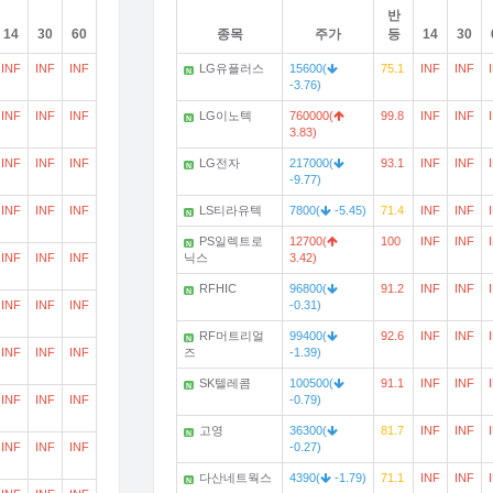
반
14
30
60
종목
주가
등
14
30
INF
INF
INF
LG유플러스
15600(
75.1
INF
INF
N
-3.76)
INF
INF
INF
LG이노텍
760000(
99.8
INF
INF
N
3.83)
INF
INF
INF
LG전자
217000(
93.1
INF
INF
N
-9.77)
INF
INF
INF
LS티라유텍
7800(
-5.45)
71.4
INF
INF
N
PS일렉트로
12700(
100
INF
INF
N
INF
INF
INF
닉스
3.42)
RFHIC
96800(
91.2
INF
INF
N
INF
INF
INF
-0.31)
RF머트리얼
99400(
92.6
INF
INF
N
INF
INF
INF
즈
-1.39)
SK텔레콤
100500(
91.1
INF
INF
N
INF
INF
INF
-0.79)
고영
36300(
81.7
INF
INF
N
INF
INF
INF
-0.27)
다산네트웍스
4390(
-1.79)
71.1
INF
INF
N