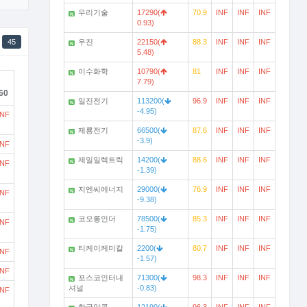
우리기술
17290(
70.9
INF
INF
INF
N
0.93)
45
우진
22150(
88.3
INF
INF
INF
N
5.48)
이수화학
10790(
81
INF
INF
INF
N
7.79)
60
일진전기
113200(
96.9
INF
INF
INF
N
-4.95)
INF
제룡전기
66500(
87.6
INF
INF
INF
N
-3.9)
INF
제일일렉트릭
14200(
88.6
INF
INF
INF
N
INF
-1.39)
지엔씨에너지
29000(
76.9
INF
INF
INF
N
INF
-9.38)
코오롱인더
78500(
85.3
INF
INF
INF
N
INF
-1.75)
티케이케미칼
2200(
80.7
INF
INF
INF
N
INF
-1.57)
INF
포스코인터내
71300(
98.3
INF
INF
INF
N
셔널
-0.83)
INF