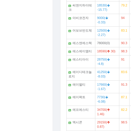
씨앤지하이테
18530(
79.2
N
크
-15.77)
아비코전자
9000(
94
N
-0.33)
어보브반도체
12500(
83.1
N
-2.27)
에스앤에스텍
78000(0)
90.3
N
에스에이엠티
18590(
30)
98.3
N
에스티아이
28750(
91
N
-4.8)
에이디테크놀
41250(
83.6
N
로지
-8.03)
에이엘티
17660(
91.3
N
-1.67)
에이팩트
7730(
87.1
N
-6.08)
에프에스티
34700(
82.2
N
1.46)
엑시콘
29150(
98.5
N
0.87)