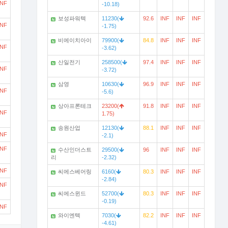
INF
-10.18)
보성파워텍
11230(
92.6
INF
INF
INF
N
INF
-1.75)
비에이치아이
79900(
84.8
INF
INF
INF
N
INF
-3.62)
산일전기
258500(
97.4
INF
INF
INF
N
INF
-3.72)
삼영
10630(
96.9
INF
INF
INF
N
INF
-5.6)
상아프론테크
23200(
91.8
INF
INF
INF
N
INF
1.75)
송원산업
12130(
88.1
INF
INF
INF
N
INF
-2.1)
INF
수산인더스트
29500(
96
INF
INF
INF
N
리
-2.32)
INF
씨에스베어링
6160(
80.3
INF
INF
INF
N
-2.84)
INF
씨에스윈드
52700(
80.3
INF
INF
INF
N
-0.19)
INF
와이엔텍
7030(
82.2
INF
INF
INF
N
-4.61)