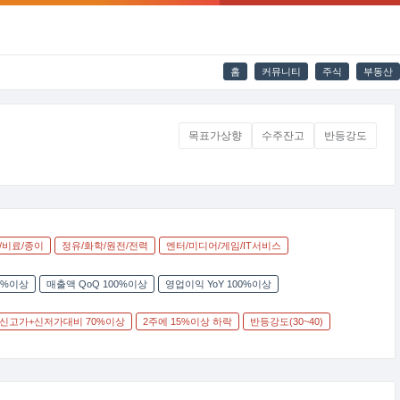
홈
커뮤니티
주식
부동산
목표가상향
수주잔고
반등강도
/비료/종이
정유/화학/원전/전력
엔터/미디어/게임/IT서비스
00%이상
매출액 QoQ 100%이상
영업이익 YoY 100%이상
일신고가+신저가대비 70%이상
2주에 15%이상 하락
반등강도(30~40)