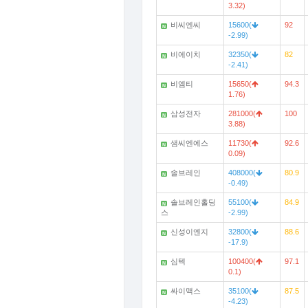
3.32)
비씨엔씨
15600(
92
N
-2.99)
비에이치
32350(
82
N
-2.41)
비엠티
15650(
94.3
N
1.76)
삼성전자
281000(
100
N
3.88)
샘씨엔에스
11730(
92.6
N
0.09)
솔브레인
408000(
80.9
N
-0.49)
솔브레인홀딩
55100(
84.9
N
스
-2.99)
신성이엔지
32800(
88.6
N
-17.9)
심텍
100400(
97.1
N
0.1)
싸이맥스
35100(
87.5
N
-4.23)