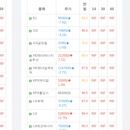
반
60
종목
주가
등
14
30
60
INF
E1
95000(
83.3
INF
INF
INF
N
-7.41)
INF
GS
74800(
96.6
INF
INF
INF
N
-3.23)
INF
GS글로벌
3785(
70.6
INF
INF
INF
N
-1.43)
INF
HD현대에너지
212000(
89.4
INF
INF
INF
N
솔루션
7.72)
INF
HD현대일렉트
1147000(
97.6
INF
INF
INF
N
릭
-2.71)
INF
KPX케미칼
52600(
85.5
INF
INF
INF
N
1.35)
INF
KPX홀딩스
85200(0)
98.5
INF
INF
INF
N
INF
LG화학
373000(
97.6
INF
INF
INF
N
-0.27)
INF
LS
528000(
98.4
INF
INF
INF
N
11.75)
INF
LS에코에너지
79200(
95.3
INF
INF
INF
N