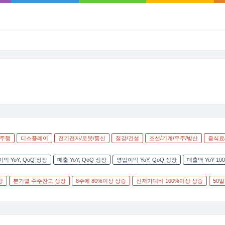
율주행
디스플레이
전기전자/로봇/통신
철강/건설
조선/기계/우주/방산
음식료
익 YoY, QoQ 성장
매출 YoY, QoQ 성장
영업이익 YoY, QoQ 성장
매출액 YoY 1
장
분기별 수주잔고 성장
8주에 80%이상 상승
신저가대비 100%이상 상승
50