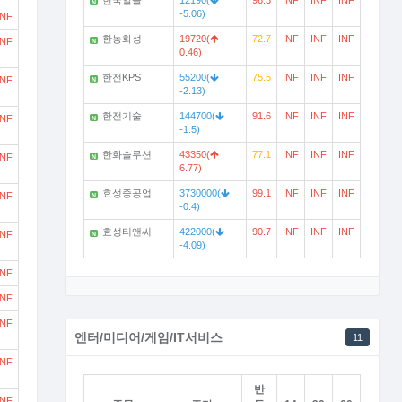
한국알콜
12190(
96.3
INF
INF
INF
N
-5.06)
INF
한농화성
19720(
72.7
INF
INF
INF
INF
N
0.46)
한전KPS
55200(
75.5
INF
INF
INF
INF
N
-2.13)
한전기술
144700(
91.6
INF
INF
INF
INF
N
-1.5)
한화솔루션
43350(
77.1
INF
INF
INF
INF
N
6.77)
효성중공업
3730000(
99.1
INF
INF
INF
INF
N
-0.4)
효성티앤씨
422000(
90.7
INF
INF
INF
INF
N
-4.09)
INF
INF
INF
엔터/미디어/게임/IT서비스
11
INF
반
INF