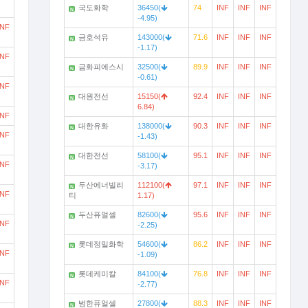
국도화학
36450(
74
INF
INF
INF
N
-4.95)
INF
금호석유
143000(
71.6
INF
INF
INF
N
-1.17)
INF
금화피에스시
32500(
89.9
INF
INF
INF
N
-0.61)
INF
대원전선
15150(
92.4
INF
INF
INF
N
6.84)
INF
대한유화
138000(
90.3
INF
INF
INF
N
INF
-1.43)
대한전선
58100(
95.1
INF
INF
INF
N
INF
-3.17)
두산에너빌리
112100(
97.1
INF
INF
INF
N
INF
티
1.17)
두산퓨얼셀
82600(
95.6
INF
INF
INF
N
INF
-2.25)
롯데정밀화학
54600(
86.2
INF
INF
INF
N
INF
-1.09)
롯데케미칼
84100(
76.8
INF
INF
INF
N
INF
-2.77)
범한퓨얼셀
27800(
88.3
INF
INF
INF
N