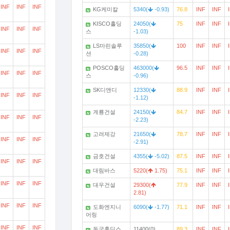
INF
INF
INF
KG케미칼
5340(
-0.93)
76.8
INF
INF
N
KISCO홀딩
24050(
75
INF
INF
N
INF
INF
INF
스
-1.03)
LS마린솔루
35850(
100
INF
INF
N
INF
INF
INF
션
-0.28)
POSCO홀딩
463000(
96.5
INF
INF
N
INF
INF
INF
스
-0.96)
SK디앤디
12330(
88.9
INF
INF
N
INF
INF
INF
-1.12)
계룡건설
24150(
84.7
INF
INF
N
INF
INF
INF
-2.23)
고려제강
21650(
78.7
INF
INF
N
INF
INF
INF
-2.91)
금호건설
4355(
-5.02)
87.5
INF
INF
N
INF
INF
INF
대림바스
5220(
1.75)
75.1
INF
INF
N
INF
INF
INF
대우건설
29300(
77.9
INF
INF
N
2.81)
INF
INF
INF
도화엔지니
6090(
-1.77)
71.1
INF
INF
N
어링
INF
INF
INF
동국홀딩스
11400(0)
89.3
INF
INF
N