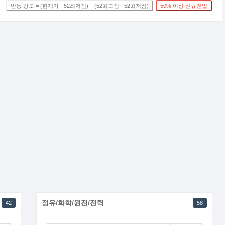
반등 강도 = (현재가 - 52최저점) ÷ (52최고점 - 52최저점)
50% 이상 신규진입
정유/화학/원전/전력
42
58