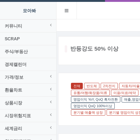
모아봐
커뮤니티
SCRAP
반등강도 50% 이상
주식/부동산
경제캘린더
가격/정보
전체
반도체
2차전지
자동차/자
환율차트
유통/여행/화장품/의류
미용/의료/제약
영업이익 YoY, QoQ 흑자전환
매출,영업이
상품시장
영업이익 QoQ 100%이상
분기별 매출액 성장
분기별 영업이익 성
시장위험지표
세계금리