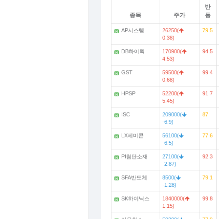
반
종목
주가
등
AP시스템
26250(
79.5
N
0.38)
DB하이텍
170900(
94.5
N
4.53)
GST
59500(
99.4
N
0.68)
HPSP
52200(
91.7
N
5.45)
ISC
209000(
87
N
-6.9)
LX세미콘
56100(
77.6
N
-6.5)
PI첨단소재
27100(
92.3
N
-2.87)
SFA반도체
8500(
79.1
N
-1.28)
SK하이닉스
1840000(
99.8
N
1.15)