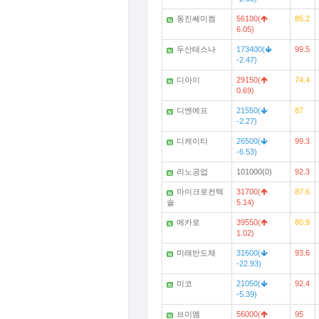
동진쎄미켐
56100(
85.2
N
6.05)
두산테스나
173400(
99.5
N
-2.47)
디아이
29150(
74.4
N
0.69)
디엔에프
21550(
87
N
-2.27)
디케이티
26500(
99.3
N
-6.53)
리노공업
101000(0)
92.3
N
마이크로컨텍
31700(
87.6
N
솔
5.14)
메카로
39550(
80.9
N
1.02)
미래반도체
31600(
93.6
N
-22.93)
미코
21050(
92.4
N
-5.39)
브이엠
56000(
95
N