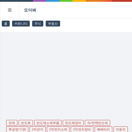
모아봐
홈
커뮤니티
주식
부동산
전체
반도체
반도체소재부품
반도체장비
차/전력반도체
후공정/기판
2차전지
2차전지소재
2차전지장비
폐배터리
자동차