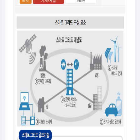
메모
기계/유틸
View