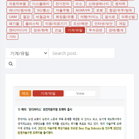
자동차부품
디스플레이
전기전자
수소
신재생에너지
원자력
에너지/원자재
5G/통신
자율주행
AI/AR/VR
로봇
항공/우주/방위
UAM
철강
비철금속
화장품/유통
여행/카지노
음식료
의류신발
폐기물
플라스틱
미용/의료기기
조선/해운
인터넷/보안
게임
엔터/미디어
정유/화학
건설
기계/유틸
투자관련
경제/통계
기타
메모
기계/유틸
View