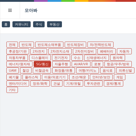
모아봐
홈
커뮤니티
주식
부동산
전체
반도체
반도체소재부품
반도체장비
차/전력반도체
후공정/기판
2차전지
2차전지소재
2차전지장비
폐배터리
자동차
자동차부품
디스플레이
전기전자
수소
신재생에너지
원자력
에너지/원자재
5G/통신
자율주행
AI/AR/VR
로봇
항공/우주/방위
UAM
철강
비철금속
화장품/유통
여행/카지노
음식료
의류신발
폐기물
플라스틱
미용/의료기기
조선/해운
인터넷/보안
게임
엔터/미디어
정유/화학
건설
기계/유틸
투자관련
경제/통계
기타