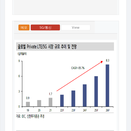
메모
5G/통신
View