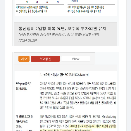
통신장비 : 업황 회복 요연, 보수적 투자의견 유지
[신한투자증권 김아람] 통신장비 : 많이 힘듭니다(무선편).
[2024.08.26]
메모
5G/통신
View