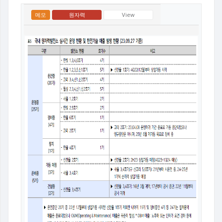
메모
원자력
View