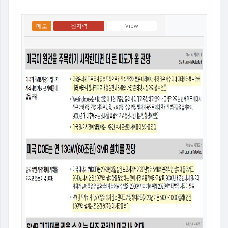
메모
원자력
View