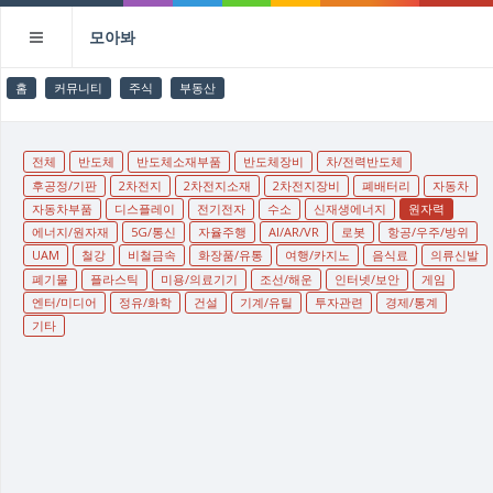
모아봐
홈
커뮤니티
주식
부동산
전체
반도체
반도체소재부품
반도체장비
차/전력반도체
후공정/기판
2차전지
2차전지소재
2차전지장비
폐배터리
자동차
자동차부품
디스플레이
전기전자
수소
신재생에너지
원자력
에너지/원자재
5G/통신
자율주행
AI/AR/VR
로봇
항공/우주/방위
UAM
철강
비철금속
화장품/유통
여행/카지노
음식료
의류신발
폐기물
플라스틱
미용/의료기기
조선/해운
인터넷/보안
게임
엔터/미디어
정유/화학
건설
기계/유틸
투자관련
경제/통계
기타