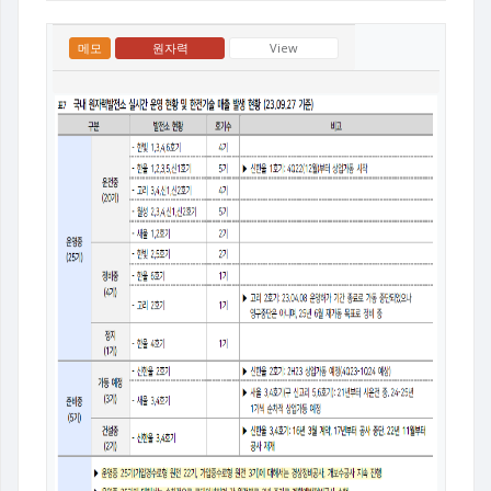
메모
원자력
View