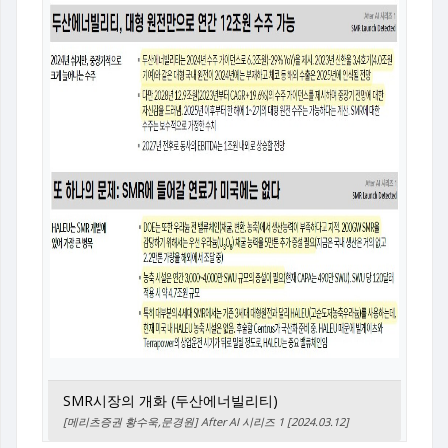
SMR시장의 개화 (두산에너빌리티)
[메리츠증권 황수욱,문경원] After AI 시리즈 1 [2024.03.12]