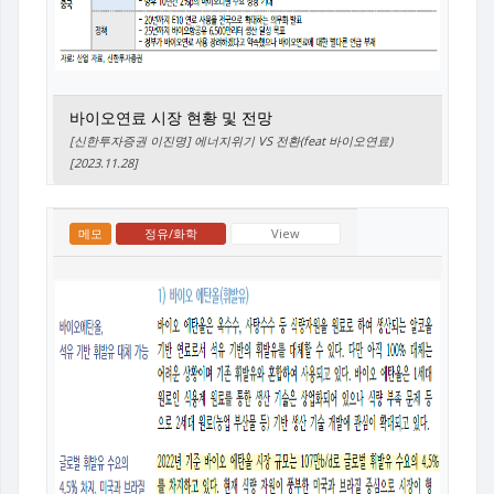
바이오연료 시장 현황 및 전망
[신한투자증권 이진명] 에너지위기 VS 전환(feat 바이오연료)
[2023.11.28]
메모
정유/화학
View