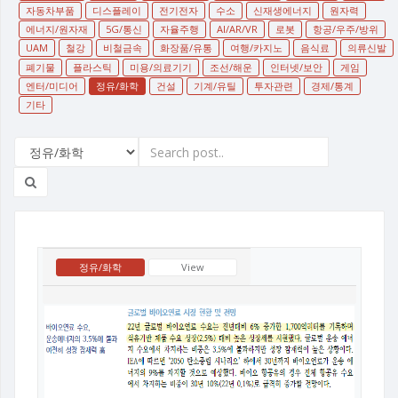
자동차부품
디스플레이
전기전자
수소
신재생에너지
원자력
에너지/원자재
5G/통신
자율주행
AI/AR/VR
로봇
항공/우주/방위
UAM
철강
비철금속
화장품/유통
여행/카지노
음식료
의류신발
폐기물
플라스틱
미용/의료기기
조선/해운
인터넷/보안
게임
엔터/미디어
정유/화학
건설
기계/유틸
투자관련
경제/통계
기타
정유/화학
View