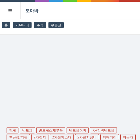
모아봐
홈
커뮤니티
주식
부동산
전체
반도체
반도체소재부품
반도체장비
차/전력반도체
후공정/기판
2차전지
2차전지소재
2차전지장비
폐배터리
자동차