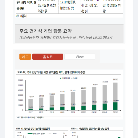
주요 건기식 기업 탐문 요약
[DB금융투자 차재헌] 건강기능식푸품 : 약식동원 [2022.09.27]
메모
음식료
View