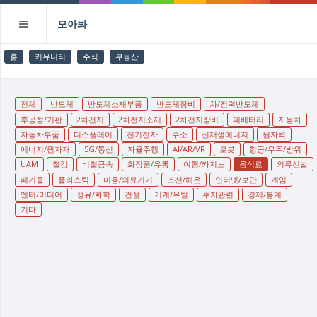
모아봐
홈
커뮤니티
주식
부동산
전체
반도체
반도체소재부품
반도체장비
차/전력반도체
후공정/기판
2차전지
2차전지소재
2차전지장비
폐배터리
자동차
자동차부품
디스플레이
전기전자
수소
신재생에너지
원자력
에너지/원자재
5G/통신
자율주행
AI/AR/VR
로봇
항공/우주/방위
UAM
철강
비철금속
화장품/유통
여행/카지노
음식료
의류신발
폐기물
플라스틱
미용/의료기기
조선/해운
인터넷/보안
게임
엔터/미디어
정유/화학
건설
기계/유틸
투자관련
경제/통계
기타