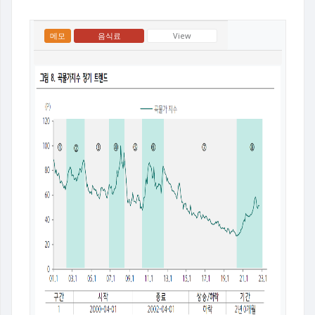
메모
음식료
View