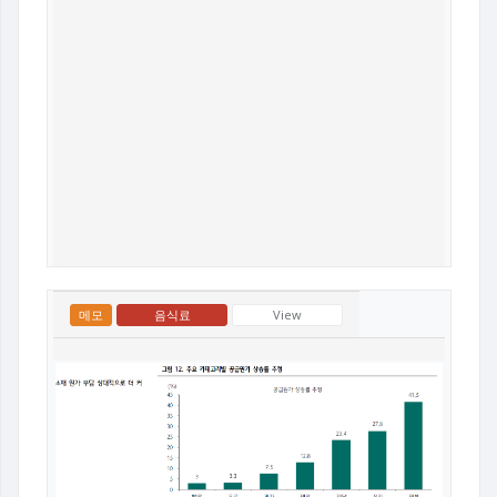
메모
음식료
View