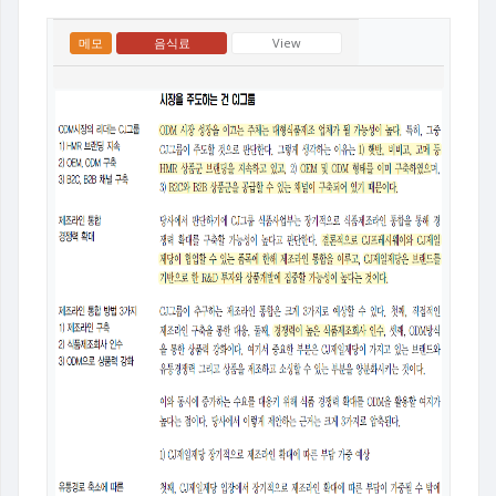
메모
음식료
View