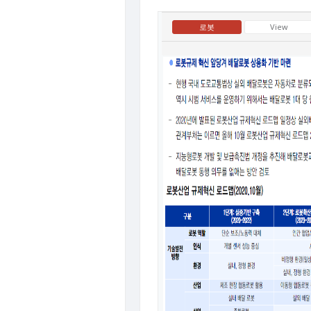
로봇
View