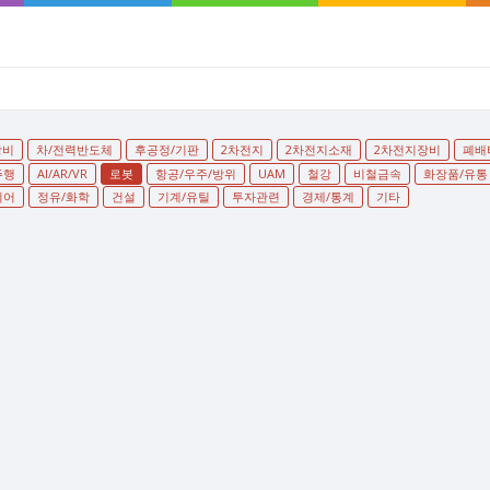
장비
차/전력반도체
후공정/기판
2차전지
2차전지소재
2차전지장비
폐배
주행
AI/AR/VR
로봇
항공/우주/방위
UAM
철강
비철금속
화장품/유통
디어
정유/화학
건설
기계/유틸
투자관련
경제/통계
기타