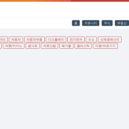
홈
커뮤니티
주식
부동산
터리
자동차
자동차부품
디스플레이
전기전자
수소
신재생에너지
여행/카지노
음식료
의류신발
폐기물
플라스틱
미용/의료기기