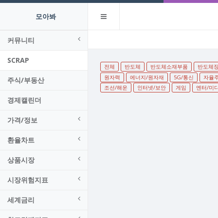
모아봐
커뮤니티
SCRAP
전체
반도체
반도체소재부품
반도체
원자력
에너지/원자재
5G/통신
자율
주식/부동산
조선/해운
인터넷/보안
게임
엔터/미
경제캘린더
가격/정보
환율차트
상품시장
시장위험지표
세계금리