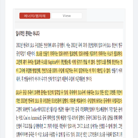
에너지/원자재
View