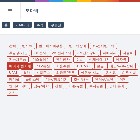
모아봐
홈
커뮤니티
주식
부동산
전체
반도체
반도체소재부품
반도체장비
차/전력반도체
후공정/기판
2차전지
2차전지소재
2차전지장비
폐배터리
자동차
자동차부품
디스플레이
전기전자
수소
신재생에너지
원자력
에너지/원자재
5G/통신
자율주행
AI/AR/VR
로봇
항공/우주/방위
UAM
철강
비철금속
화장품/유통
여행/카지노
음식료
의류신발
폐기물
플라스틱
미용/의료기기
조선/해운
인터넷/보안
게임
엔터/미디어
정유/화학
건설
기계/유틸
투자관련
경제/통계
기타