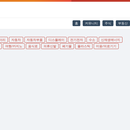
홈
커뮤니티
주식
부동산
터리
자동차
자동차부품
디스플레이
전기전자
수소
신재생에너지
여행/카지노
음식료
의류신발
폐기물
플라스틱
미용/의료기기