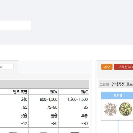
ew
메모
2차전지