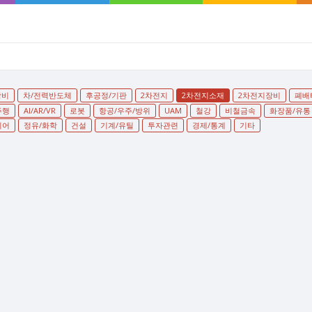
장비
차/전력반도체
후공정/기판
2차전지
2차전지소재
2차전지장비
폐배
주행
AI/AR/VR
로봇
항공/우주/방위
UAM
철강
비철금속
화장품/유통
디어
정유/화학
건설
기계/유틸
투자관련
경제/통계
기타