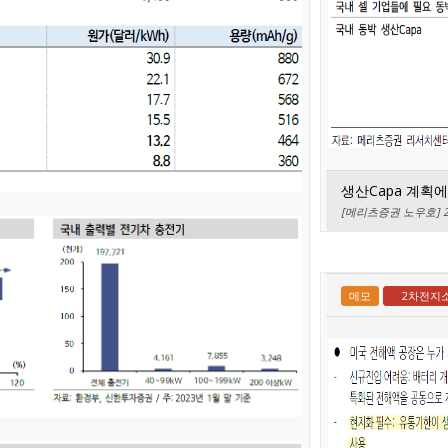
생산Capa 계획에
[메리츠증권 노우호] 2전지
메모
2차전지