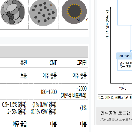
건식공정 로드맵 :
[메리츠증권 노우호] 2전지