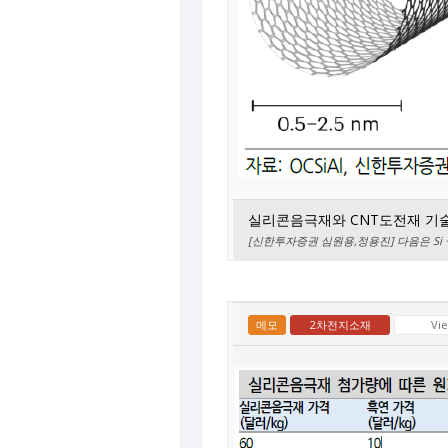
실리콘음극재와 CNT도전재 기
[신한투자증권 심원용,정용진] 다음은 Si + CN
메모
2차전지소재
Vi