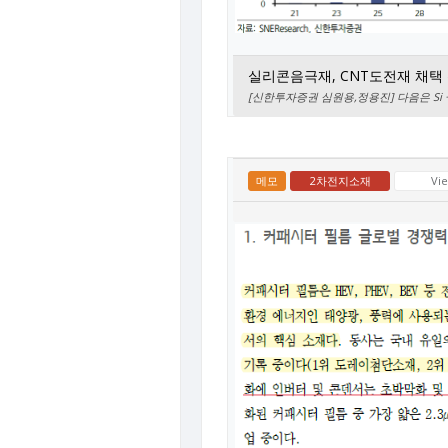
실리콘음극재, CNT도전재 채택
[신한투자증권 심원용,정용진] 다음은 Si + CN
메모
2차전지소재
Vi