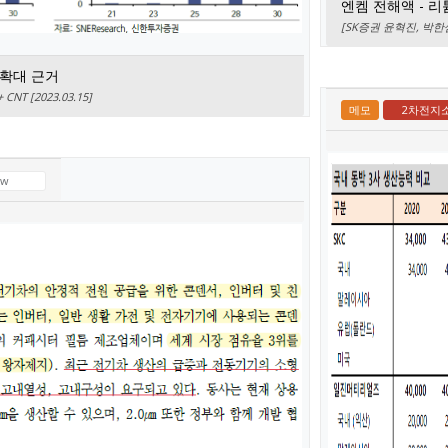
엔켐 전해액 - 
[SK증권 윤혁진, 박한샘]
 확대 근거
T [2023.03.15]
메모
2차전지
ew