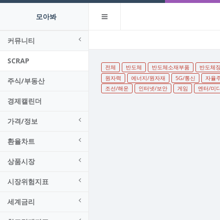
모아봐
커뮤니티
SCRAP
전체
반도체
반도체소재부품
반도체
원자력
에너지/원자재
5G/통신
자율
주식/부동산
조선/해운
인터넷/보안
게임
엔터/미
경제캘린더
가격/정보
환율차트
상품시장
시장위험지표
세계금리