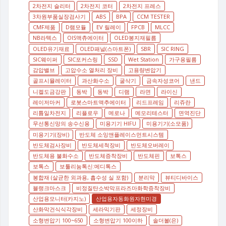
2차전지 슬리터
2차전지 코터
2차전지 프레스
3차원부품실장검사기
ABS
BPA
CCM TESTER
CMF제품
D램모듈
EV 릴레이
FPCB
MLCC
NB라텍스
OIS액츄에이터
OLED봉지재필름
OLED유기재료
OLED패널(스마트폰)
SBR
SIC RING
SIC웨이퍼
SIC포커스링
SSD
Wet Station
가구용필름
감압밸브
고압수소 열처리 장비
고용량변압기
골프시뮬레이터
과산화수소
굴삭기
금속자성코어
낸드
니켈도금강판
동박
동박
디램
라면
라이신
레이저마커
로봇스마트액추에이터
리드프레임
리쥬란
리튬일차전지
리플로우
메로나
메모리테스터
면역진단
무선통신망의 송수신용
미용기기 HIFU
미용기기(소모품)
미용기기(장비)
반도체 소잉앤플레이스먼트시스템
반도체검사장비
반도체세척장비
반도체오버레이
반도체용 불화수소
반도체증착장비
반도체핀
보톡스
보톡스
보툴리눔톡신:메디톡스
봉합재 (살균한 외과용, 흡수성 실 포함)
분리막
뷰티디바이스
블랭크마스크
비정질탄소박막프라즈마화학증착장비
산업용모니터(카지노)
산업용자동화원자현미경
산화막건식식각장비
세라믹기판
세정장비
소형변압기 100~650
소형변압기 100이하
솔더볼(은)