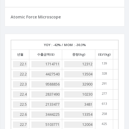
Atomic Force Microscope
YOY :
-42% /
MOM :
-30.3%
년월
수출금액($)
중량(kg)
($)/(kg)
139
328
291
277
613
258
425