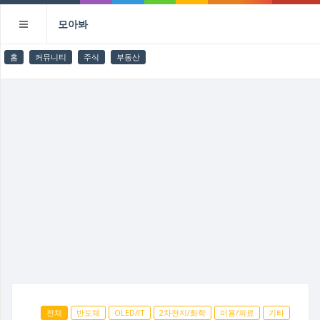
모아봐
홈
커뮤니티
주식
부동산
전체
반도체
OLED/IT
2차전지/화학
미용/의료
기타