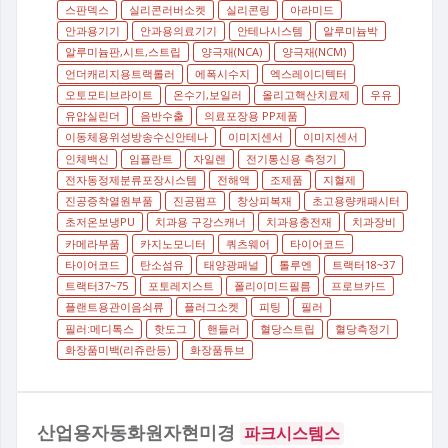
스판덱스
실리콘러버소켓
실리콘링
아라미드
안과용기기
안과용의료기기
안테나시스템
알루미늄박
알루미늄판,시트,스트립
양극재(NCA)
양극재(NCM)
언더캐리지용트랙롤러
에폭시수지
엑스레이디텍터
오토모티브라이트
온수기,보일러
올리고핵산치료제
우유
유압실린더
음반수출
의료포장용 PP제품
이동체용위성방송수신안테나
이미지센서
이미지센서
인체백신
임플란트
자일렌
전기통신용 측정기
전자동정제분류포장시스템
전해액
조제품
지혈제
진공증착열원부품
진공펌프
창상피복재
초고용량캐패시터
초저온보냉PU
치과용 구강스캐너
치과용충전재
치과장비
카메라부품
카지노모니터
쿼츠웨어
타이어코드
타이어코드
탄소섬유
태양광패널
톨루엔
트랙터18~37
트랙터37~75
포토레지스트
폴리이미드필름
프로브카드
플랜트용관이음쇠류
플러그소켓
피팅
필러
필러:메디톡스
핫도그
핸들러
혈당스트립
혈당측정기
화장품미백(리쥬란등)
화장품튜브
산업용자동화원자현미경
파크시스템스