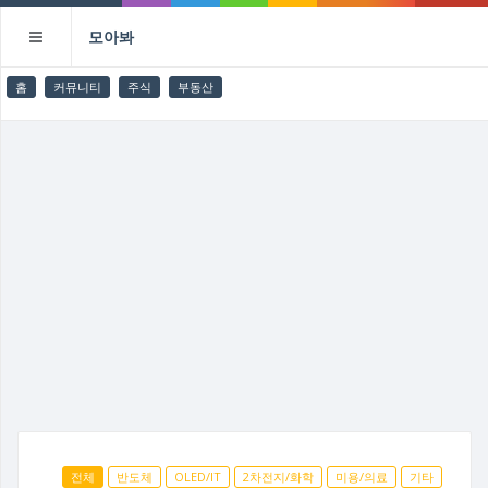
모아봐
홈
커뮤니티
주식
부동산
전체
반도체
OLED/IT
2차전지/화학
미용/의료
기타