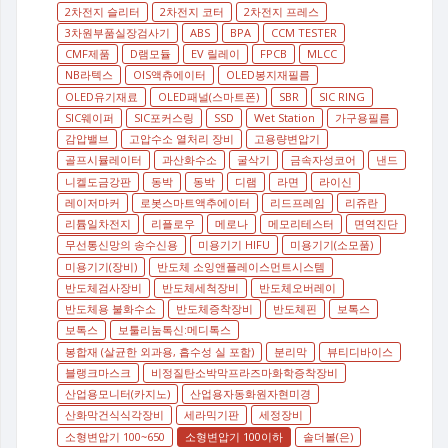
2차전지 슬리터
2차전지 코터
2차전지 프레스
3차원부품실장검사기
ABS
BPA
CCM TESTER
CMF제품
D램모듈
EV 릴레이
FPCB
MLCC
NB라텍스
OIS액츄에이터
OLED봉지재필름
OLED유기재료
OLED패널(스마트폰)
SBR
SIC RING
SIC웨이퍼
SIC포커스링
SSD
Wet Station
가구용필름
감압밸브
고압수소 열처리 장비
고용량변압기
골프시뮬레이터
과산화수소
굴삭기
금속자성코어
낸드
니켈도금강판
동박
동박
디램
라면
라이신
레이저마커
로봇스마트액추에이터
리드프레임
리쥬란
리튬일차전지
리플로우
메로나
메모리테스터
면역진단
무선통신망의 송수신용
미용기기 HIFU
미용기기(소모품)
미용기기(장비)
반도체 소잉앤플레이스먼트시스템
반도체검사장비
반도체세척장비
반도체오버레이
반도체용 불화수소
반도체증착장비
반도체핀
보톡스
보톡스
보툴리눔톡신:메디톡스
봉합재 (살균한 외과용, 흡수성 실 포함)
분리막
뷰티디바이스
블랭크마스크
비정질탄소박막프라즈마화학증착장비
산업용모니터(카지노)
산업용자동화원자현미경
산화막건식식각장비
세라믹기판
세정장비
소형변압기 100~650
소형변압기 100이하
솔더볼(은)