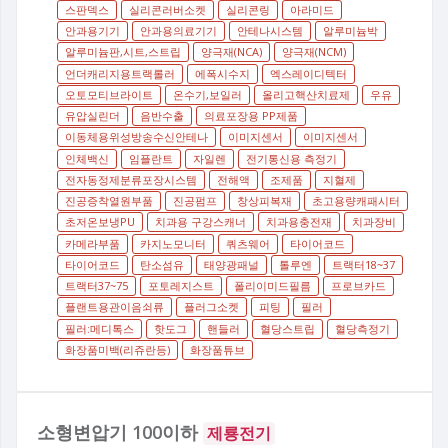
스판덱스
실리콘러버소켓
실리콘링
아라미드
안과용기기
안과용의료기기
안테나시스템
알루미늄박
알루미늄판,시트,스트립
양극재(NCA)
양극재(NCM)
언더캐리지용트랙롤러
에폭시수지
엑스레이디텍터
오토모티브라이트
온수기,보일러
올리고핵산치료제
우유
유압실린더
음반수출
의료포장용 PP제품
이동체용위성방송수신안테나
이미지센서
이미지센서
인체백신
임플란트
자일렌
전기통신용 측정기
전자동정제분류포장시스템
전해액
조제품
지혈제
진공증착열원부품
진공펌프
창상피복재
초고용량캐패시터
초저온보냉PU
치과용 구강스캐너
치과용충전재
치과장비
카메라부품
카지노모니터
쿼츠웨어
타이어코드
타이어코드
탄소섬유
태양광패널
톨루엔
트랙터18~37
트랙터37~75
포토레지스트
폴리이미드필름
프로브카드
플랜트용관이음쇠류
플러그소켓
피팅
필러
필러:메디톡스
핫도그
핸들러
혈당스트립
혈당측정기
화장품미백(리쥬란등)
화장품튜브
소형변압기 100이하
제룡전기