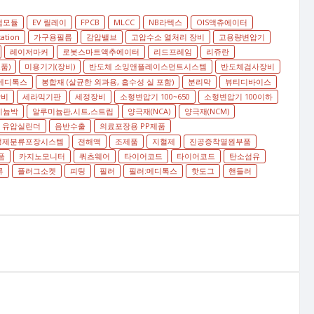
램모듈
EV 릴레이
FPCB
MLCC
NB라텍스
OIS액츄에이터
tation
가구용필름
감압밸브
고압수소 열처리 장비
고용량변압기
레이저마커
로봇스마트액추에이터
리드프레임
리쥬란
품)
미용기기(장비)
반도체 소잉앤플레이스먼트시스템
반도체검사장비
메디톡스
봉합재 (살균한 외과용, 흡수성 실 포함)
분리막
뷰티디바이스
장비
세라믹기판
세정장비
소형변압기 100~650
소형변압기 100이하
미늄박
알루미늄판,시트,스트립
양극재(NCA)
양극재(NCM)
유압실린더
음반수출
의료포장용 PP제품
정제분류포장시스템
전해액
조제품
지혈제
진공증착열원부품
품
카지노모니터
쿼츠웨어
타이어코드
타이어코드
탄소섬유
류
플러그소켓
피팅
필러
필러:메디톡스
핫도그
핸들러