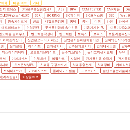
/화학
미용/의료
기타
전지 프레스
3차원부품실장검사기
ABS
BPA
CCM TESTER
CMF제품
D
OLED패널(스마트폰)
SBR
SIC RING
SIC웨이퍼
SIC포커스링
SSD
Wet S
기
금속자성코어
낸드
니켈도금강판
동박
동박
디램
라면
라이신
메모리테스터
면역진단
무선통신망의 송수신용
미용기기 HIFU
미용기기(소모
반도체용 불화수소
반도체증착장비
반도체핀
보톡스
보톡스
보툴리눔톡신:
마화학증착장비
산업용모니터(카지노)
산업용자동화원자현미경
산화막건식식각
소켓
실리콘링
아라미드
안과용기기
안과용의료기기
안테나시스템
알루
엑스레이디텍터
오토모티브라이트
온수기,보일러
올리고핵산치료제
우유
센서
이미지센서
인체백신
임플란트
자일렌
전기통신용 측정기
전자동
패시터
초저온보냉PU
치과용 구강스캐너
치과용충전재
치과장비
카메라부
트랙터37~75
포토레지스트
폴리이미드필름
프로브카드
플랜트용관이음쇠
(리쥬란등)
화장품튜브