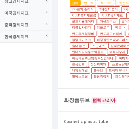
참고경제지표
전체
반도체
OLED/IT
2차전지
2차전지 슬리터
2차전지 코터
2차
미국경제지표
OLED봉지재필름
OLED유기재료
골프시뮬레이터
과산화수소
굴삭
중국경제지표
리튬일차전지
리플로우
메로나
반도체세척장비
반도체오버레이
한국경제지표
블랭크마스크
비정질탄소박막프라즈
솔더볼(은)
스판덱스
실리콘러버
언더캐리지용트랙롤러
에폭시수지
이동체용위성방송수신안테나
이미지
진공펌프
창상피복재
초고용량캐
태양광패널
톨루엔
트랙터18~37
혈당스트립
혈당측정기
화장품미백
화장품튜브
펌텍코리아
Cosmetic plastic tube