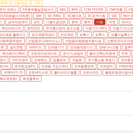
/화학
미용/의료
기타
전지 프레스
3차원부품실장검사기
ABS
BPA
CCM TESTER
CMF제품
D
OLED패널(스마트폰)
SBR
SIC RING
SIC웨이퍼
SIC포커스링
SSD
Wet S
기
금속자성코어
낸드
니켈도금강판
동박
동박
디램
라면
라이신
메모리테스터
면역진단
무선통신망의 송수신용
미용기기 HIFU
미용기기(소모
반도체용 불화수소
반도체증착장비
반도체핀
보톡스
보톡스
보툴리눔톡신:
마화학증착장비
산업용모니터(카지노)
산업용자동화원자현미경
산화막건식식각
소켓
실리콘링
아라미드
안과용기기
안과용의료기기
안테나시스템
알루
엑스레이디텍터
오토모티브라이트
온수기,보일러
올리고핵산치료제
우유
센서
이미지센서
인체백신
임플란트
자일렌
전기통신용 측정기
전자동
패시터
초저온보냉PU
치과용 구강스캐너
치과용충전재
치과장비
카메라부
트랙터37~75
포토레지스트
폴리이미드필름
프로브카드
플랜트용관이음쇠
(리쥬란등)
화장품튜브