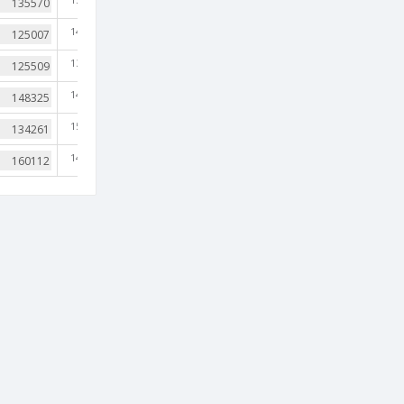
14,690
13,397
14,203
15,666
14,021