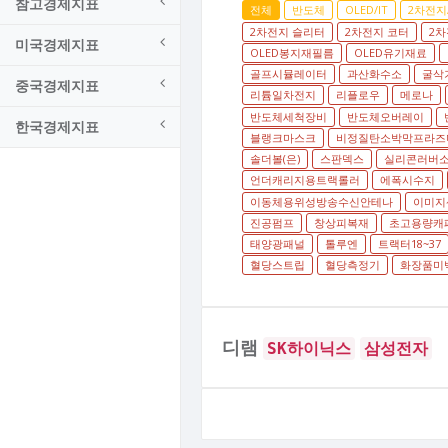
참고경제지표
전체
반도체
OLED/IT
2차전지
2차전지 슬리터
2차전지 코터
2차
미국경제지표
OLED봉지재필름
OLED유기재료
골프시뮬레이터
과산화수소
굴삭
중국경제지표
리튬일차전지
리플로우
메로나
반도체세척장비
반도체오버레이
한국경제지표
블랭크마스크
비정질탄소박막프라즈
솔더볼(은)
스판덱스
실리콘러버
언더캐리지용트랙롤러
에폭시수지
이동체용위성방송수신안테나
이미지
진공펌프
창상피복재
초고용량캐
태양광패널
톨루엔
트랙터18~37
혈당스트립
혈당측정기
화장품미백
디램
SK하이닉스
삼성전자