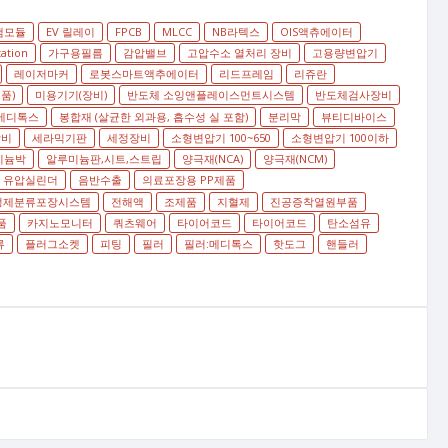
램모듈
EV 릴레이
FPCB
MLCC
NB라텍스
OIS액츄에이터
tation
가구용필름
감압밸브
고압수소 열처리 장비
고용량변압기
레이저마커
로봇스마트액추에이터
리드프레임
리쥬란
품)
미용기기(장비)
반도체 소잉앤플레이스먼트시스템
반도체검사장비
메디톡스
봉합재 (살균한 외과용, 흡수성 실 포함)
분리막
뷰티디바이스
장비
세라믹기판
세정장비
소형변압기 100~650
소형변압기 100이하
미늄박
알루미늄판,시트,스트립
양극재(NCA)
양극재(NCM)
유압실린더
음반수출
의료포장용 PP제품
정제분류포장시스템
전해액
조제품
지혈제
진공증착열원부품
품
카지노모니터
쿼츠웨어
타이어코드
타이어코드
탄소섬유
류
플러그소켓
피팅
필러
필러:메디톡스
핫도그
핸들러