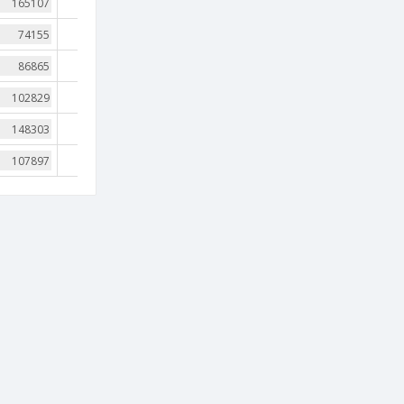
239
288
298
208
210