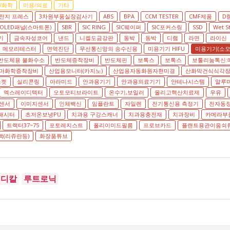
/화학
미용/의료
기타
전지 프레스
3차원부품실장검사기
ABS
BPA
CCM TESTER
CMF제품
D
OLED패널(스마트폰)
SBR
SIC RING
SIC웨이퍼
SIC포커스링
SSD
Wet S
기
금속자성코어
낸드
니켈도금강판
동박
동박
디램
라면
라이신
메모리테스터
면역진단
무선통신망의 송수신용
미용기기 HIFU
미용기기(소모
반도체용 불화수소
반도체증착장비
반도체핀
보톡스
보톡스
보툴리눔톡신:
마화학증착장비
산업용모니터(카지노)
산업용자동화원자현미경
산화막건식식각
소켓
실리콘링
아라미드
안과용기기
안과용의료기기
안테나시스템
알루
엑스레이디텍터
오토모티브라이트
온수기,보일러
올리고핵산치료제
우유
센서
이미지센서
인체백신
임플란트
자일렌
전기통신용 측정기
전자동
패시터
초저온보냉PU
치과용 구강스캐너
치과용충전재
치과장비
카메라부
트랙터37~75
포토레지스트
폴리이미드필름
프로브카드
플랜트용관이음쇠
(리쥬란등)
화장품튜브
메디칼
루트로닉