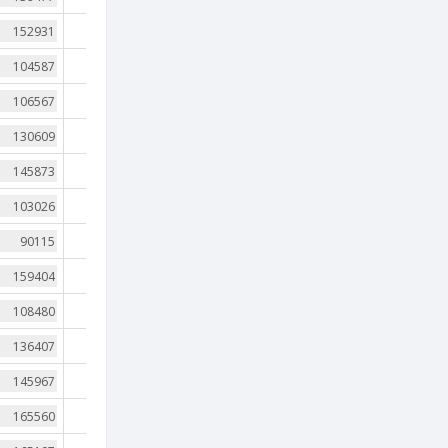
121
197
178
170
152
190
241
134
226
137
166
160
153