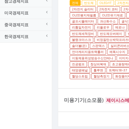
참고경제지표
전체
반도체
OLED/IT
2차전지
2차전지 슬리터
2차전지 코터
2차
미국경제지표
OLED봉지재필름
OLED유기재료
골프시뮬레이터
과산화수소
굴삭
중국경제지표
리튬일차전지
리플로우
메로나
반도체세척장비
반도체오버레이
한국경제지표
블랭크마스크
비정질탄소박막프라즈
솔더볼(은)
스판덱스
실리콘러버
언더캐리지용트랙롤러
에폭시수지
이동체용위성방송수신안테나
이미지
진공펌프
창상피복재
초고용량캐
태양광패널
톨루엔
트랙터18~37
혈당스트립
혈당측정기
화장품미백
미용기기(소모품)
제이시스