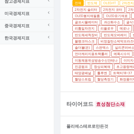
참고경제지표
전체
반도체
OLED/IT
2차전지
2차전지 슬리터
2차전지 코터
2차
미국경제지표
OLED봉지재필름
OLED유기재료
골프시뮬레이터
과산화수소
굴삭
중국경제지표
리튬일차전지
리플로우
메로나
반도체세척장비
반도체오버레이
한국경제지표
블랭크마스크
비정질탄소박막프라즈
솔더볼(은)
스판덱스
실리콘러버
언더캐리지용트랙롤러
에폭시수지
이동체용위성방송수신안테나
이미지
진공펌프
창상피복재
초고용량캐
태양광패널
톨루엔
트랙터18~37
혈당스트립
혈당측정기
화장품미백
타이어코드
효성첨단소재
폴리에스테르로만든것