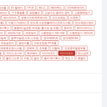
램모듈
EV 릴레이
FPCB
MLCC
NB라텍스
OIS액츄에이터
tation
가구용필름
감압밸브
고압수소 열처리 장비
고용량변압기
레이저마커
로봇스마트액추에이터
리드프레임
리쥬란
품)
미용기기(장비)
반도체 소잉앤플레이스먼트시스템
반도체검사장비
메디톡스
봉합재 (살균한 외과용, 흡수성 실 포함)
분리막
뷰티디바이스
장비
세라믹기판
세정장비
소형변압기 100~650
소형변압기 100이하
미늄박
알루미늄판,시트,스트립
양극재(NCA)
양극재(NCM)
유압실린더
음반수출
의료포장용 PP제품
정제분류포장시스템
전해액
조제품
지혈제
진공증착열원부품
품
카지노모니터
쿼츠웨어
타이어코드
타이어코드
탄소섬유
류
플러그소켓
피팅
필러
필러:메디톡스
핫도그
핸들러