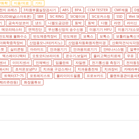
/화학
미용/의료
기타
전지 프레스
3차원부품실장검사기
ABS
BPA
CCM TESTER
CMF제품
D
OLED패널(스마트폰)
SBR
SIC RING
SIC웨이퍼
SIC포커스링
SSD
Wet S
기
금속자성코어
낸드
니켈도금강판
동박
동박
디램
라면
라이신
메모리테스터
면역진단
무선통신망의 송수신용
미용기기 HIFU
미용기기(소모
반도체용 불화수소
반도체증착장비
반도체핀
보톡스
보톡스
보툴리눔톡신:
마화학증착장비
산업용모니터(카지노)
산업용자동화원자현미경
산화막건식식각
소켓
실리콘링
아라미드
안과용기기
안과용의료기기
안테나시스템
알루
엑스레이디텍터
오토모티브라이트
온수기,보일러
올리고핵산치료제
우유
센서
이미지센서
인체백신
임플란트
자일렌
전기통신용 측정기
전자동
패시터
초저온보냉PU
치과용 구강스캐너
치과용충전재
치과장비
카메라부
트랙터37~75
포토레지스트
폴리이미드필름
프로브카드
플랜트용관이음쇠
(리쥬란등)
화장품튜브