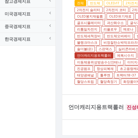
참고경제지표
전체
반도체
OLED/IT
2차전지
2차전지 슬리터
2차전지 코터
2차
미국경제지표
OLED봉지재필름
OLED유기재료
골프시뮬레이터
과산화수소
굴삭
중국경제지표
리튬일차전지
리플로우
메로나
반도체세척장비
반도체오버레이
한국경제지표
블랭크마스크
비정질탄소박막프라즈
솔더볼(은)
스판덱스
실리콘러버
언더캐리지용트랙롤러
에폭시수지
이동체용위성방송수신안테나
이미지
진공펌프
창상피복재
초고용량캐
태양광패널
톨루엔
트랙터18~37
혈당스트립
혈당측정기
화장품미백
언더캐리지용트랙롤러
진성