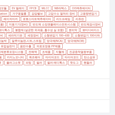
램모듈
EV 릴레이
FPCB
MLCC
NB라텍스
OIS액츄에이터
tation
가구용필름
감압밸브
고압수소 열처리 장비
고용량변압기
레이저마커
로봇스마트액추에이터
리드프레임
리쥬란
품)
미용기기(장비)
반도체 소잉앤플레이스먼트시스템
반도체검사장비
메디톡스
봉합재 (살균한 외과용, 흡수성 실 포함)
분리막
뷰티디바이스
장비
세라믹기판
세정장비
소형변압기 100~650
소형변압기 100이하
미늄박
알루미늄판,시트,스트립
양극재(NCA)
양극재(NCM)
유압실린더
음반수출
의료포장용 PP제품
정제분류포장시스템
전해액
조제품
지혈제
진공증착열원부품
품
카지노모니터
쿼츠웨어
타이어코드
타이어코드
탄소섬유
류
플러그소켓
피팅
필러
필러:메디톡스
핫도그
핸들러