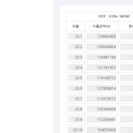
YOY :
-9.3% /
MOM :
-
년월
수출금액($)
중량