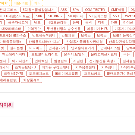
/화학
미용/의료
기타
전지 프레스
3차원부품실장검사기
ABS
BPA
CCM TESTER
CMF제품
D
OLED패널(스마트폰)
SBR
SIC RING
SIC웨이퍼
SIC포커스링
SSD
Wet S
기
금속자성코어
낸드
니켈도금강판
동박
동박
디램
라면
라이신
메모리테스터
면역진단
무선통신망의 송수신용
미용기기 HIFU
미용기기(소모
반도체용 불화수소
반도체증착장비
반도체핀
보톡스
보톡스
보툴리눔톡신:
마화학증착장비
산업용모니터(카지노)
산업용자동화원자현미경
산화막건식식각
소켓
실리콘링
아라미드
안과용기기
안과용의료기기
안테나시스템
알루
엑스레이디텍터
오토모티브라이트
온수기,보일러
올리고핵산치료제
우유
센서
이미지센서
인체백신
임플란트
자일렌
전기통신용 측정기
전자동
패시터
초저온보냉PU
치과용 구강스캐너
치과용충전재
치과장비
카메라부
트랙터37~75
포토레지스트
폴리이미드필름
프로브카드
플랜트용관이음쇠
(리쥬란등)
화장품튜브
티이씨