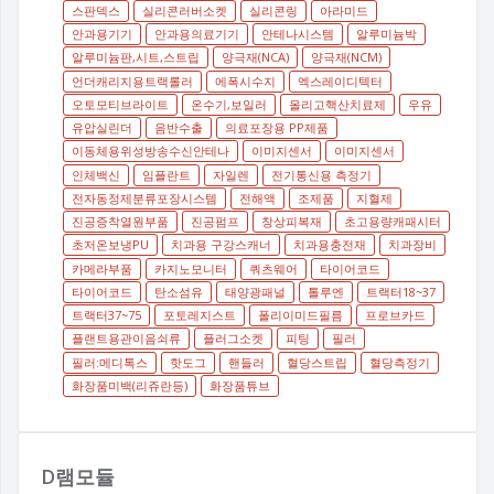
스판덱스
실리콘러버소켓
실리콘링
아라미드
안과용기기
안과용의료기기
안테나시스템
알루미늄박
알루미늄판,시트,스트립
양극재(NCA)
양극재(NCM)
언더캐리지용트랙롤러
에폭시수지
엑스레이디텍터
오토모티브라이트
온수기,보일러
올리고핵산치료제
우유
유압실린더
음반수출
의료포장용 PP제품
이동체용위성방송수신안테나
이미지센서
이미지센서
인체백신
임플란트
자일렌
전기통신용 측정기
전자동정제분류포장시스템
전해액
조제품
지혈제
진공증착열원부품
진공펌프
창상피복재
초고용량캐패시터
초저온보냉PU
치과용 구강스캐너
치과용충전재
치과장비
카메라부품
카지노모니터
쿼츠웨어
타이어코드
타이어코드
탄소섬유
태양광패널
톨루엔
트랙터18~37
트랙터37~75
포토레지스트
폴리이미드필름
프로브카드
플랜트용관이음쇠류
플러그소켓
피팅
필러
필러:메디톡스
핫도그
핸들러
혈당스트립
혈당측정기
화장품미백(리쥬란등)
화장품튜브
D램모듈