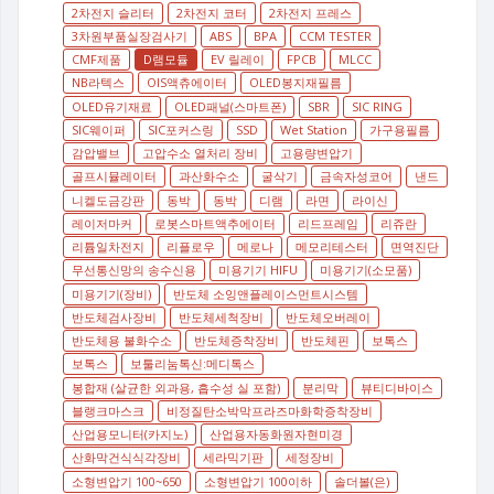
2차전지 슬리터
2차전지 코터
2차전지 프레스
3차원부품실장검사기
ABS
BPA
CCM TESTER
CMF제품
D램모듈
EV 릴레이
FPCB
MLCC
NB라텍스
OIS액츄에이터
OLED봉지재필름
OLED유기재료
OLED패널(스마트폰)
SBR
SIC RING
SIC웨이퍼
SIC포커스링
SSD
Wet Station
가구용필름
감압밸브
고압수소 열처리 장비
고용량변압기
골프시뮬레이터
과산화수소
굴삭기
금속자성코어
낸드
니켈도금강판
동박
동박
디램
라면
라이신
레이저마커
로봇스마트액추에이터
리드프레임
리쥬란
리튬일차전지
리플로우
메로나
메모리테스터
면역진단
무선통신망의 송수신용
미용기기 HIFU
미용기기(소모품)
미용기기(장비)
반도체 소잉앤플레이스먼트시스템
반도체검사장비
반도체세척장비
반도체오버레이
반도체용 불화수소
반도체증착장비
반도체핀
보톡스
보톡스
보툴리눔톡신:메디톡스
봉합재 (살균한 외과용, 흡수성 실 포함)
분리막
뷰티디바이스
블랭크마스크
비정질탄소박막프라즈마화학증착장비
산업용모니터(카지노)
산업용자동화원자현미경
산화막건식식각장비
세라믹기판
세정장비
소형변압기 100~650
소형변압기 100이하
솔더볼(은)