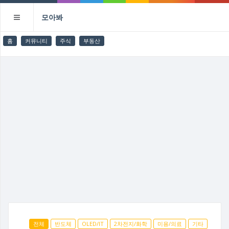
모아봐
홈
커뮤니티
주식
부동산
전체
반도체
OLED/IT
2차전지/화학
미용/의료
기타