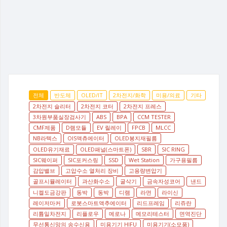
전체
반도체
OLED/IT
2차전지/화학
미용/의료
기타
2차전지 슬리터
2차전지 코터
2차전지 프레스
3차원부품실장검사기
ABS
BPA
CCM TESTER
CMF제품
D램모듈
EV 릴레이
FPCB
MLCC
NB라텍스
OIS액츄에이터
OLED봉지재필름
OLED유기재료
OLED패널(스마트폰)
SBR
SIC RING
SIC웨이퍼
SIC포커스링
SSD
Wet Station
가구용필름
감압밸브
고압수소 열처리 장비
고용량변압기
골프시뮬레이터
과산화수소
굴삭기
금속자성코어
낸드
니켈도금강판
동박
동박
디램
라면
라이신
레이저마커
로봇스마트액추에이터
리드프레임
리쥬란
리튬일차전지
리플로우
메로나
메모리테스터
면역진단
무선통신망의 송수신용
미용기기 HIFU
미용기기(소모품)