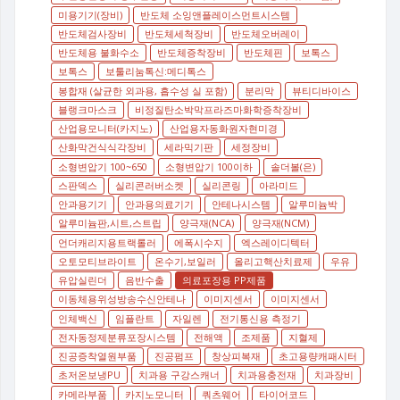
미용기기(장비)
반도체 소잉앤플레이스먼트시스템
반도체검사장비
반도체세척장비
반도체오버레이
반도체용 불화수소
반도체증착장비
반도체핀
보톡스
보톡스
보툴리눔톡신:메디톡스
봉합재 (살균한 외과용, 흡수성 실 포함)
분리막
뷰티디바이스
블랭크마스크
비정질탄소박막프라즈마화학증착장비
산업용모니터(카지노)
산업용자동화원자현미경
산화막건식식각장비
세라믹기판
세정장비
소형변압기 100~650
소형변압기 100이하
솔더볼(은)
스판덱스
실리콘러버소켓
실리콘링
아라미드
안과용기기
안과용의료기기
안테나시스템
알루미늄박
알루미늄판,시트,스트립
양극재(NCA)
양극재(NCM)
언더캐리지용트랙롤러
에폭시수지
엑스레이디텍터
오토모티브라이트
온수기,보일러
올리고핵산치료제
우유
유압실린더
음반수출
의료포장용 PP제품
이동체용위성방송수신안테나
이미지센서
이미지센서
인체백신
임플란트
자일렌
전기통신용 측정기
전자동정제분류포장시스템
전해액
조제품
지혈제
진공증착열원부품
진공펌프
창상피복재
초고용량캐패시터
초저온보냉PU
치과용 구강스캐너
치과용충전재
치과장비
카메라부품
카지노모니터
쿼츠웨어
타이어코드