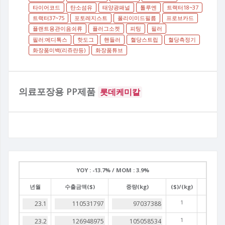
타이어코드
탄소섬유
태양광패널
톨루엔
트랙터18~37
트랙터37~75
포토레지스트
폴리이미드필름
프로브카드
플랜트용관이음쇠류
플러그소켓
피팅
필러
필러:메디톡스
핫도그
핸들러
혈당스트립
혈당측정기
화장품미백(리쥬란등)
화장품튜브
의료포장용 PP제품
롯데케미칼
YOY :
-13.7% /
MOM :
3.9%
년월
수출금액($)
중량(kg)
($)/(kg)
1
1