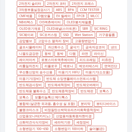
2차전지 슬리터
2차전지 코터
2차전지 프레스
3차원부품실장검사기
ABS
BPA
CCM TESTER
CMF제품
D램모듈
EV 릴레이
FPCB
MLCC
NB라텍스
OIS액츄에이터
OLED봉지재필름
OLED유기재료
OLED패널(스마트폰)
SBR
SIC RING
SIC웨이퍼
SIC포커스링
SSD
Wet Station
가구용필름
감압밸브
고압수소 열처리 장비
고용량변압기
골프시뮬레이터
과산화수소
굴삭기
금속자성코어
낸드
니켈도금강판
동박
동박
디램
라면
라이신
레이저마커
로봇스마트액추에이터
리드프레임
리쥬란
리튬일차전지
리플로우
메로나
메모리테스터
면역진단
무선통신망의 송수신용
미용기기 HIFU
미용기기(소모품)
미용기기(장비)
반도체 소잉앤플레이스먼트시스템
반도체검사장비
반도체세척장비
반도체오버레이
반도체용 불화수소
반도체증착장비
반도체핀
보톡스
보톡스
보툴리눔톡신:메디톡스
봉합재 (살균한 외과용, 흡수성 실 포함)
분리막
뷰티디바이스
블랭크마스크
비정질탄소박막프라즈마화학증착장비
산업용모니터(카지노)
산업용자동화원자현미경
산화막건식식각장비
세라믹기판
세정장비
소형변압기 100~650
소형변압기 100이하
솔더볼(은)