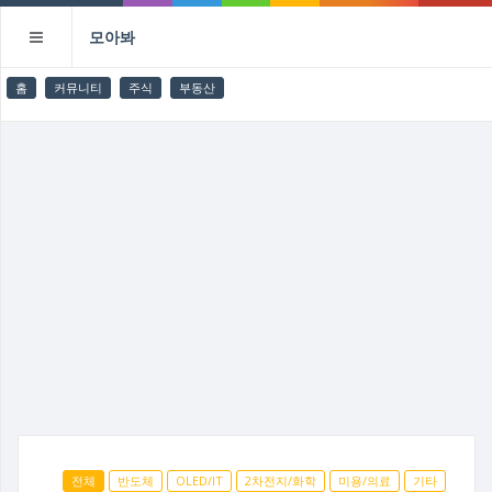
모아봐
홈
커뮤니티
주식
부동산
전체
반도체
OLED/IT
2차전지/화학
미용/의료
기타