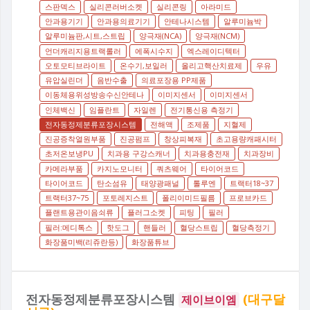
스판덱스
실리콘러버소켓
실리콘링
아라미드
안과용기기
안과용의료기기
안테나시스템
알루미늄박
알루미늄판,시트,스트립
양극재(NCA)
양극재(NCM)
언더캐리지용트랙롤러
에폭시수지
엑스레이디텍터
오토모티브라이트
온수기,보일러
올리고핵산치료제
우유
유압실린더
음반수출
의료포장용 PP제품
이동체용위성방송수신안테나
이미지센서
이미지센서
인체백신
임플란트
자일렌
전기통신용 측정기
전자동정제분류포장시스템
전해액
조제품
지혈제
진공증착열원부품
진공펌프
창상피복재
초고용량캐패시터
초저온보냉PU
치과용 구강스캐너
치과용충전재
치과장비
카메라부품
카지노모니터
쿼츠웨어
타이어코드
타이어코드
탄소섬유
태양광패널
톨루엔
트랙터18~37
트랙터37~75
포토레지스트
폴리이미드필름
프로브카드
플랜트용관이음쇠류
플러그소켓
피팅
필러
필러:메디톡스
핫도그
핸들러
혈당스트립
혈당측정기
화장품미백(리쥬란등)
화장품튜브
전자동정제분류포장시스템
(대구달
제이브이엠