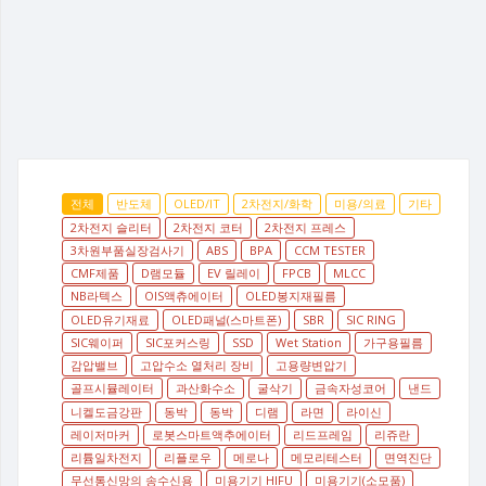
전체
반도체
OLED/IT
2차전지/화학
미용/의료
기타
2차전지 슬리터
2차전지 코터
2차전지 프레스
3차원부품실장검사기
ABS
BPA
CCM TESTER
CMF제품
D램모듈
EV 릴레이
FPCB
MLCC
NB라텍스
OIS액츄에이터
OLED봉지재필름
OLED유기재료
OLED패널(스마트폰)
SBR
SIC RING
SIC웨이퍼
SIC포커스링
SSD
Wet Station
가구용필름
감압밸브
고압수소 열처리 장비
고용량변압기
골프시뮬레이터
과산화수소
굴삭기
금속자성코어
낸드
니켈도금강판
동박
동박
디램
라면
라이신
레이저마커
로봇스마트액추에이터
리드프레임
리쥬란
리튬일차전지
리플로우
메로나
메모리테스터
면역진단
무선통신망의 송수신용
미용기기 HIFU
미용기기(소모품)