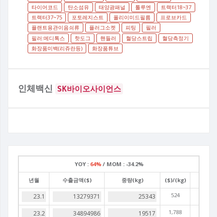
타이어코드
탄소섬유
태양광패널
톨루엔
트랙터18~37
트랙터37~75
포토레지스트
폴리이미드필름
프로브카드
플랜트용관이음쇠류
플러그소켓
피팅
필러
필러:메디톡스
핫도그
핸들러
혈당스트립
혈당측정기
화장품미백(리쥬란등)
화장품튜브
인체백신
SK바이오사이언스
YOY :
64%
/
MOM :
-34.2%
년월
수출금액($)
중량(kg)
($)/(kg)
524
1,788