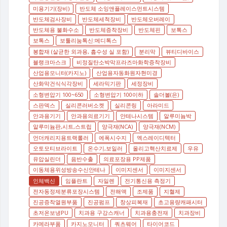
미용기기(장비)
반도체 소잉앤플레이스먼트시스템
반도체검사장비
반도체세척장비
반도체오버레이
반도체용 불화수소
반도체증착장비
반도체핀
보톡스
보톡스
보툴리눔톡신:메디톡스
봉합재 (살균한 외과용, 흡수성 실 포함)
분리막
뷰티디바이스
블랭크마스크
비정질탄소박막프라즈마화학증착장비
산업용모니터(카지노)
산업용자동화원자현미경
산화막건식식각장비
세라믹기판
세정장비
소형변압기 100~650
소형변압기 100이하
솔더볼(은)
스판덱스
실리콘러버소켓
실리콘링
아라미드
안과용기기
안과용의료기기
안테나시스템
알루미늄박
알루미늄판,시트,스트립
양극재(NCA)
양극재(NCM)
언더캐리지용트랙롤러
에폭시수지
엑스레이디텍터
오토모티브라이트
온수기,보일러
올리고핵산치료제
우유
유압실린더
음반수출
의료포장용 PP제품
이동체용위성방송수신안테나
이미지센서
이미지센서
인체백신
임플란트
자일렌
전기통신용 측정기
전자동정제분류포장시스템
전해액
조제품
지혈제
진공증착열원부품
진공펌프
창상피복재
초고용량캐패시터
초저온보냉PU
치과용 구강스캐너
치과용충전재
치과장비
카메라부품
카지노모니터
쿼츠웨어
타이어코드