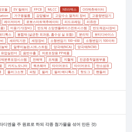
램모듈
EV 릴레이
FPCB
MLCC
NB라텍스
OIS액츄에이터
tation
가구용필름
감압밸브
고압수소 열처리 장비
고용량변압기
레이저마커
로봇스마트액추에이터
리드프레임
리쥬란
품)
미용기기(장비)
반도체 소잉앤플레이스먼트시스템
반도체검사장비
메디톡스
봉합재 (살균한 외과용, 흡수성 실 포함)
분리막
뷰티디바이스
장비
세라믹기판
세정장비
소형변압기 100~650
소형변압기 100이하
미늄박
알루미늄판,시트,스트립
양극재(NCA)
양극재(NCM)
유압실린더
음반수출
의료포장용 PP제품
정제분류포장시스템
전해액
조제품
지혈제
진공증착열원부품
품
카지노모니터
쿼츠웨어
타이어코드
타이어코드
탄소섬유
류
플러그소켓
피팅
필러
필러:메디톡스
핫도그
핸들러
타디엔을 주 원료로 하되 각종 첨가물을 섞어 만든 것)