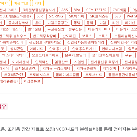
/화학
미용/의료
기타
전지 프레스
3차원부품실장검사기
ABS
BPA
CCM TESTER
CMF제품
D
OLED패널(스마트폰)
SBR
SIC RING
SIC웨이퍼
SIC포커스링
SSD
Wet S
기
금속자성코어
낸드
니켈도금강판
동박
동박
디램
라면
라이신
메모리테스터
면역진단
무선통신망의 송수신용
미용기기 HIFU
미용기기(소모
반도체용 불화수소
반도체증착장비
반도체핀
보톡스
보톡스
보툴리눔톡신:
마화학증착장비
산업용모니터(카지노)
산업용자동화원자현미경
산화막건식식각
소켓
실리콘링
아라미드
안과용기기
안과용의료기기
안테나시스템
알루
엑스레이디텍터
오토모티브라이트
온수기,보일러
올리고핵산치료제
우유
센서
이미지센서
인체백신
임플란트
자일렌
전기통신용 측정기
전자동
패시터
초저온보냉PU
치과용 구강스캐너
치과용충전재
치과장비
카메라부
트랙터37~75
포토레지스트
폴리이미드필름
프로브카드
플랜트용관이음쇠
(리쥬란등)
화장품튜브
석유
, 조리용 장갑 재료로 쓰임(NCC(나프타 분해설비)를 통해 얻어지는 부