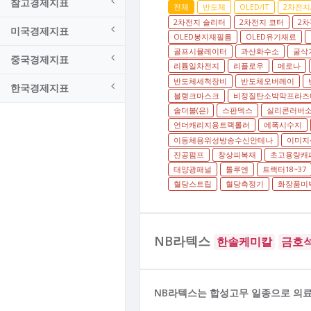
참고경제지표
전체
반도체
OLED/IT
2차전지
2차전지 슬리터
2차전지 코터
2차
미국경제지표
OLED봉지재필름
OLED유기재료
골프시뮬레이터
과산화수소
굴삭
중국경제지표
리튬일차전지
리플로우
메로나
반도체세척장비
반도체오버레이
한국경제지표
블랭크마스크
비정질탄소박막프라즈
솔더볼(은)
스판덱스
실리콘러버
언더캐리지용트랙롤러
에폭시수지
이동체용위성방송수신안테나
이미지
진공펌프
창상피복재
초고용량캐
태양광패널
톨루엔
트랙터18~37
혈당스트립
혈당측정기
화장품미백
NB라텍스
한솔케미칼
금호
NB라텍스는 합성고무 일종으로 의료용