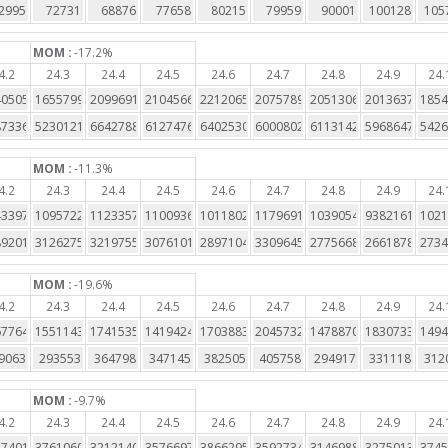
MOM :
-17.2%
4.2
24.3
24.4
24.5
24.6
24.7
24.8
24.9
24.
MOM :
-11.3%
4.2
24.3
24.4
24.5
24.6
24.7
24.8
24.9
24.
MOM :
-19.6%
4.2
24.3
24.4
24.5
24.6
24.7
24.8
24.9
24.
MOM :
-9.7%
4.2
24.3
24.4
24.5
24.6
24.7
24.8
24.9
24.