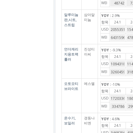
WEI
알루미늄
삼아알
YOY :
2.9%
판,시트,
미늄
항목
24.1
2
스트립
USD
WEI
언더캐리
진성티
YOY :
-9.3%
지용트랙
이씨
항목
24.1
2
롤러
USD
WEI
오토모티
에스엘
YOY :
-10%
브라이트
항목
24.1
2
USD
WEI
온수기,
경동나
YOY :
4.6%
보일러
비엔
항목
24.1
2
USD