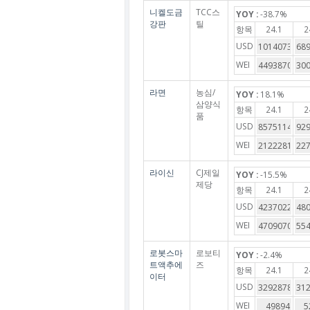
니켈도금
TCC스
YOY :
-38.7%
강판
틸
항목
24.1
2
USD
WEI
라면
농심/
YOY :
18.1%
삼양식
항목
24.1
2
품
USD
WEI
라이신
CJ제일
YOY :
-15.5%
제당
항목
24.1
2
USD
WEI
로봇스마
로보티
YOY :
-2.4%
트액추에
즈
항목
24.1
2
이터
USD
WEI