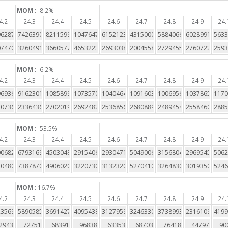
MOM :
-8.2%
4.2
24.3
24.4
24.5
24.6
24.7
24.8
24.9
24.
MOM :
-6.2%
4.2
24.3
24.4
24.5
24.6
24.7
24.8
24.9
24.
MOM :
-53.5%
4.2
24.3
24.4
24.5
24.6
24.7
24.8
24.9
24.
MOM :
16.7%
4.2
24.3
24.4
24.5
24.6
24.7
24.8
24.9
24.