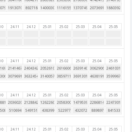
10
24.11
24.12
25.01
25.02
25.03
25.04
25.05
10
24.11
24.12
25.01
25.02
25.03
25.04
25.05
10
24.11
24.12
25.01
25.02
25.03
25.04
25.05
10
24.11
24.12
25.01
25.02
25.03
25.04
25.05