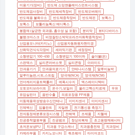
미용기기(장비)
반도체 소잉앤플레이스먼트시스템
반도체검사장비
반도체세척장비
반도체오버레이
반도체용 불화수소
반도체증착장비
반도체핀
보톡스
보톡스
보툴리눔톡신:메디톡스
봉합재 (살균한 외과용, 흡수성 실 포함)
분리막
뷰티디바이스
블랭크마스크
비정질탄소박막프라즈마화학증착장비
산업용모니터(카지노)
산업용자동화원자현미경
산화막건식식각장비
세라믹기판
세정장비
소형변압기 100~650
소형변압기 100이하
솔더볼(은)
스판덱스
실리콘러버소켓
실리콘링
아라미드
안과용기기
안과용의료기기
안테나시스템
알루미늄박
알루미늄판,시트,스트립
양극재(NCA)
양극재(NCM)
언더캐리지용트랙롤러
에폭시수지
엑스레이디텍터
오토모티브라이트
온수기,보일러
올리고핵산치료제
우유
유압실린더
음반수출
의료포장용 PP제품
이동체용위성방송수신안테나
이미지센서
이미지센서
인체백신
임플란트
자일렌
전기통신용 측정기
전자동정제분류포장시스템
전해액
조제품
지혈제
진공증착열원부품
진공펌프
창상피복재
초고용량캐패시터
초저온보냉PU
치과용 구강스캐너
치과용충전재
치과장비
카메라부품
카지노모니터
쿼츠웨어
타이어코드