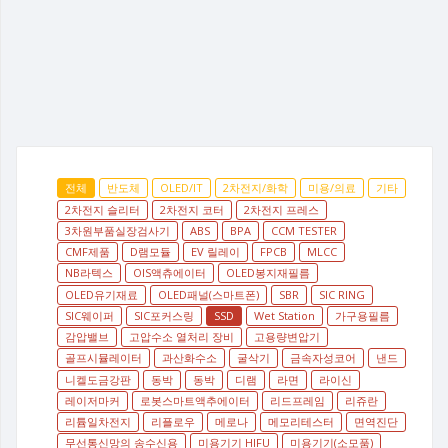
전체
반도체
OLED/IT
2차전지/화학
미용/의료
기타
2차전지 슬리터
2차전지 코터
2차전지 프레스
3차원부품실장검사기
ABS
BPA
CCM TESTER
CMF제품
D램모듈
EV 릴레이
FPCB
MLCC
NB라텍스
OIS액츄에이터
OLED봉지재필름
OLED유기재료
OLED패널(스마트폰)
SBR
SIC RING
SIC웨이퍼
SIC포커스링
SSD
Wet Station
가구용필름
감압밸브
고압수소 열처리 장비
고용량변압기
골프시뮬레이터
과산화수소
굴삭기
금속자성코어
낸드
니켈도금강판
동박
동박
디램
라면
라이신
레이저마커
로봇스마트액추에이터
리드프레임
리쥬란
리튬일차전지
리플로우
메로나
메모리테스터
면역진단
무선통신망의 송수신용
미용기기 HIFU
미용기기(소모품)