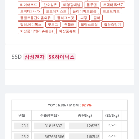
타이어코드
탄소섬유
태양광패널
톨루엔
트랙터18~37
트랙터37~75
포토레지스트
폴리이미드필름
프로브카드
플랜트용관이음쇠류
플러그소켓
피팅
필러
필러:메디톡스
핫도그
핸들러
혈당스트립
혈당측정기
화장품미백(리쥬란등)
화장품튜브
SSD
삼성전자
SK하이닉스
YOY :
6.8% /
MOM :
92.7%
년월
수출금액($)
중량(kg)
($)/(kg)
2,520
2,290