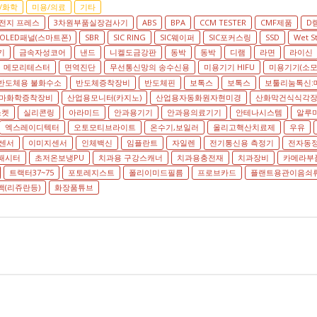
/화학
미용/의료
기타
전지 프레스
3차원부품실장검사기
ABS
BPA
CCM TESTER
CMF제품
D
OLED패널(스마트폰)
SBR
SIC RING
SIC웨이퍼
SIC포커스링
SSD
Wet S
기
금속자성코어
낸드
니켈도금강판
동박
동박
디램
라면
라이신
메모리테스터
면역진단
무선통신망의 송수신용
미용기기 HIFU
미용기기(소모
반도체용 불화수소
반도체증착장비
반도체핀
보톡스
보톡스
보툴리눔톡신:
마화학증착장비
산업용모니터(카지노)
산업용자동화원자현미경
산화막건식식각
소켓
실리콘링
아라미드
안과용기기
안과용의료기기
안테나시스템
알루
엑스레이디텍터
오토모티브라이트
온수기,보일러
올리고핵산치료제
우유
센서
이미지센서
인체백신
임플란트
자일렌
전기통신용 측정기
전자동
패시터
초저온보냉PU
치과용 구강스캐너
치과용충전재
치과장비
카메라부
트랙터37~75
포토레지스트
폴리이미드필름
프로브카드
플랜트용관이음쇠
(리쥬란등)
화장품튜브