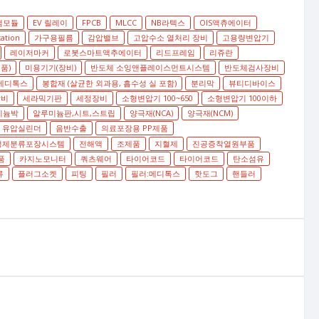
램모듈
EV 릴레이
FPCB
MLCC
NB라텍스
OIS액츄에이터
tation
가구용필름
감압밸브
고압수소 열처리 장비
고용량변압기
레이저마커
로봇스마트액추에이터
리드프레임
리쥬란
품)
미용기기(장비)
반도체 소잉앤플레이스먼트시스템
반도체검사장비
메디톡스
봉합재 (살균한 외과용, 흡수성 실 포함)
분리막
뷰티디바이스
장비
세라믹기판
세정장비
소형변압기 100~650
소형변압기 100이하
미늄박
알루미늄판,시트,스트립
양극재(NCA)
양극재(NCM)
유압실린더
음반수출
의료포장용 PP제품
정제분류포장시스템
전해액
조제품
지혈제
진공증착열원부품
품
카지노모니터
쿼츠웨어
타이어코드
타이어코드
탄소섬유
류
플러그소켓
피팅
필러
필러:메디톡스
핫도그
핸들러