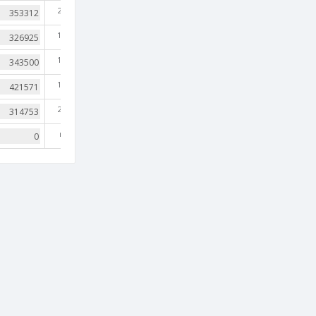
2,411
1,730
1,814
1,994
2,102
nan