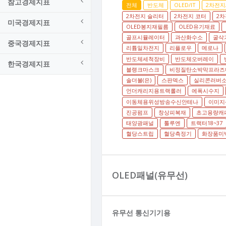
참고경제지표
전체
반도체
OLED/IT
2차전지
2차전지 슬리터
2차전지 코터
2차
미국경제지표
OLED봉지재필름
OLED유기재료
골프시뮬레이터
과산화수소
굴삭
중국경제지표
리튬일차전지
리플로우
메로나
반도체세척장비
반도체오버레이
한국경제지표
블랭크마스크
비정질탄소박막프라즈
솔더볼(은)
스판덱스
실리콘러버
언더캐리지용트랙롤러
에폭시수지
이동체용위성방송수신안테나
이미지
진공펌프
창상피복재
초고용량캐
태양광패널
톨루엔
트랙터18~37
혈당스트립
혈당측정기
화장품미백
OLED패널(유무선)
유무선 통신기기용