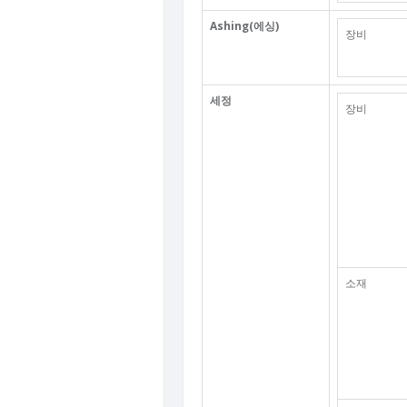
Ashing(에싱)
장비
세정
장비
소재