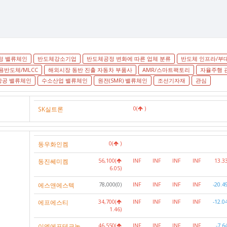
정 밸류체인
반도체강소기업
반도체공정 변화에 따른 업체 분류
반도체 인프라/부
량용반도체/MLCC
해외시장 동반 진출 자동차 부품사
AMR/스마트팩토리
자율주행 
항공 밸류체인
수소산업 밸류체인
원전(SMR) 밸류체인
조선기자재
관심
SK실트론
0(
)
동우화인켐
0(
)
동진쎄미켐
56,100(
INF
INF
INF
INF
13.3
6.05)
에스앤에스텍
78,000(0)
INF
INF
INF
INF
-20.4
에프에스티
34,700(
INF
INF
INF
INF
-12.0
1.46)
이엔에프테크놀
46,550(
INF
INF
INF
INF
-7.6