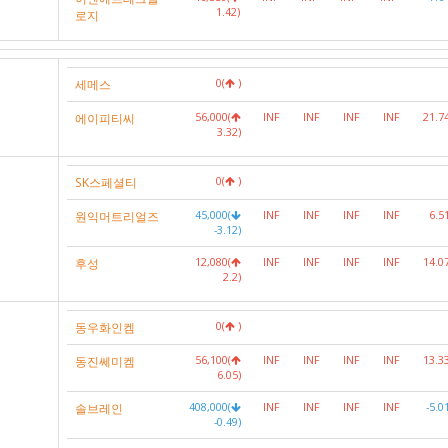
1.42)
로지
세메스
0(
)
에이피티씨
56,000(
INF
INF
INF
INF
21.7
3.32)
SK스페셜티
0(
)
원익머트리얼즈
45,000(
INF
INF
INF
INF
6.5
-3.12)
후성
12,080(
INF
INF
INF
INF
14.0
2.2)
동우화인켐
0(
)
동진쎄미켐
56,100(
INF
INF
INF
INF
13.3
6.05)
솔브레인
408,000(
INF
INF
INF
INF
-5.0
-0.49)