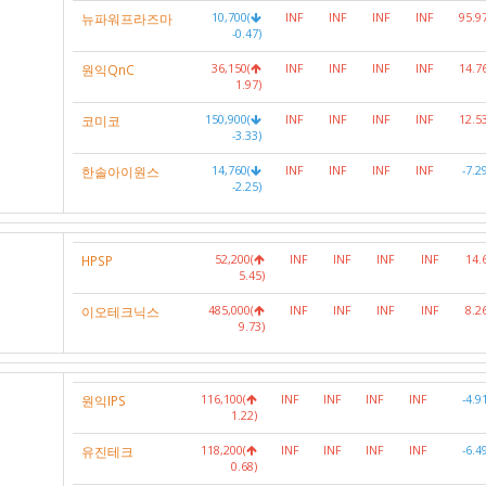
뉴파워프라즈마
10,700(
INF
INF
INF
INF
95.9
-0.47)
원익QnC
36,150(
INF
INF
INF
INF
14.7
1.97)
코미코
150,900(
INF
INF
INF
INF
12.5
-3.33)
한솔아이원스
14,760(
INF
INF
INF
INF
-7.2
-2.25)
HPSP
52,200(
INF
INF
INF
INF
14.
5.45)
이오테크닉스
485,000(
INF
INF
INF
INF
8.2
9.73)
원익IPS
116,100(
INF
INF
INF
INF
-4.9
1.22)
유진테크
118,200(
INF
INF
INF
INF
-6.4
0.68)