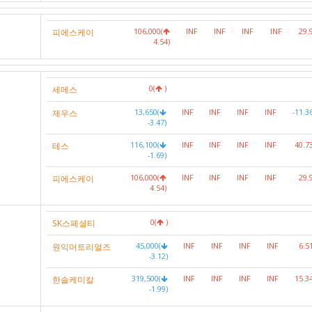
피에스케이
106,000(
INF
INF
INF
INF
29.
4.54)
세메스
0(
)
제우스
13,650(
INF
INF
INF
INF
-11.3
-3.47)
테스
116,100(
INF
INF
INF
INF
40.7
-1.69)
피에스케이
106,000(
INF
INF
INF
INF
29.
4.54)
SK스페셜티
0(
)
원익머트리얼즈
45,000(
INF
INF
INF
INF
6.5
-3.12)
한솔케미칼
319,500(
INF
INF
INF
INF
15.3
-1.99)