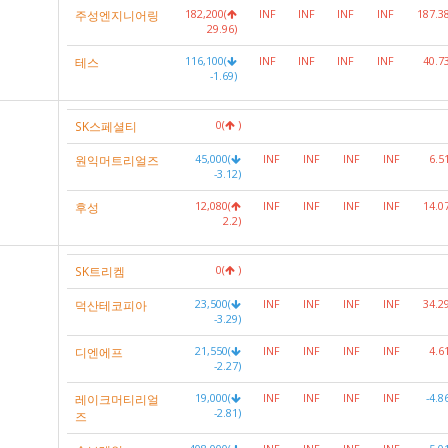
주성엔지니어링
182,200(
INF
INF
INF
INF
187.3
29.96)
테스
116,100(
INF
INF
INF
INF
40.7
-1.69)
SK스페셜티
0(
)
원익머트리얼즈
45,000(
INF
INF
INF
INF
6.5
-3.12)
후성
12,080(
INF
INF
INF
INF
14.0
2.2)
SK트리켐
0(
)
덕산테코피아
23,500(
INF
INF
INF
INF
34.2
-3.29)
디엔에프
21,550(
INF
INF
INF
INF
4.6
-2.27)
레이크머티리얼
19,000(
INF
INF
INF
INF
-4.8
-2.81)
즈