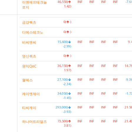
이엔에프테크놀
46,550(
INF
INF
INF
INF
-7.6
1.42)
로지
금강쿼츠
0(
)
디에스테크노
0(
)
비씨엔씨
15,600(
INF
INF
INF
INF
9.
-2.99)
영신쿼츠
0(
)
원익QnC
36,150(
INF
INF
INF
INF
14.7
1.97)
월덱스
27,100(
INF
INF
INF
INF
-9.3
-2.34)
케이엔제이
34,050(
INF
INF
INF
INF
-1.7
-1.45)
티씨케이
293,000(
INF
INF
INF
INF
21.5
-3.93)
하나머트리얼즈
73,500(
INF
INF
INF
INF
21.4
3.81)