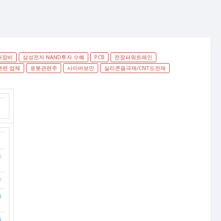
대장비
삼성전자 NAND투자 수혜
PCB
전장파워트레인
관련 업체
로봇관련주
사이버보안
실리콘음극재/CNT도전재
3
9
4
4