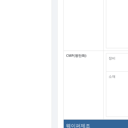
CMP(평탄화)
장비
소재
웨이퍼제조