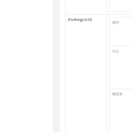
Etching(식각)
장비
가스
에천트