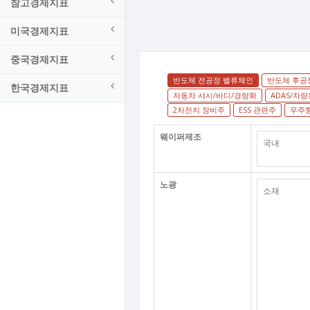
참고경제지표
미국경제지표
중국경제지표
반도체 전공정 밸류체인
반도체 후공
한국경제지표
자동차 샤시/바디/경량화
ADAS/차
2차전지 장비주
ESS 관련주
우주
웨이퍼제조
국내
노광
소재