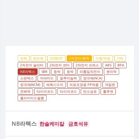
전체
반도체
OLED/IT
2차전지/화학
미용/의료
기타
2차전지 슬리터
2차전지 코터
2차전지 프레스
ABS
BPA
NB라텍스
SBR
동박
동박
리튬일차전지
분리막
스판덱스
아라미드
알루미늄박
양극재(NCA)
양극재(NCM)
에폭시수지
의료포장용 PP제품
자일렌
전해액
타이어코드
타이어코드
탄소섬유
톨루엔
폴리이미드필름
NB라텍스
한솔케미칼
금호석유