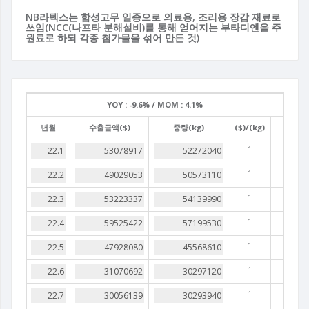
NB라텍스는 합성고무 일종으로 의료용, 조리용 장갑 재료로
쓰임(NCC(나프타 분해설비)를 통해 얻어지는 부타디엔을 주
원료로 하되 각종 첨가물을 섞어 만든 것)
YOY :
-9.6% /
MOM :
4.1%
년월
수출금액($)
중량(kg)
($)/(kg)
1
1
1
1
1
1
1