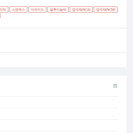
리막
스판덱스
아라미드
알루미늄박
양극재(NCA)
양극재(NCM)