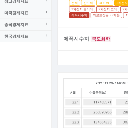
참고경제지표
전체
반도체
OLED/IT
2차전지
2차전지 슬리터
2차전지 코터
2차
미국경제지표
에폭시수지
의료포장용 PP제품
중국경제지표
한국경제지표
에폭시수지
국도화학
YOY :
13.2% /
MOM :
년월
수출금액($)
중량