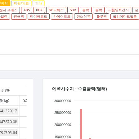
/화학
미용/의료
기타
전지 프레스
ABS
BPA
NB라텍스
SBR
동박
동박
리튬일차전지
분
자일렌
전해액
타이어코드
타이어코드
탄소섬유
톨루엔
폴리이미드필름
에폭시수지 : 수출금액(달러)
-3.8%
(kg)
($)/(kg)
300000000
5
250000000
9
200000000
4
150000000