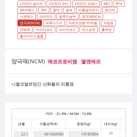
2차전지 슬리터
2차전지 코터
2차전지 프레스
ABS
BPA
NB라텍스
SBR
동박
동박
리튬일차전지
분리막
스판덱스
아라미드
알루미늄박
양극재(NCA)
양극재(NCM)
에폭시수지
의료포장용 PP제품
자일렌
전해액
타이어코드
타이어코드
탄소섬유
톨루엔
폴리이미드필름
양극재(NCM)
에코프로비엠
엘앤에프
니켈코발트망간 산화물의 리튬염
YOY :
-31.4% /
MOM :
12.6%
년월
수출금액($)
중량(kg)
($)/(kg)
30