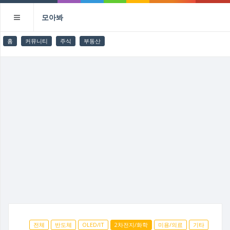
모아봐
홈
커뮤니티
주식
부동산
전체
반도체
OLED/IT
2차전지/화학
미용/의료
기타