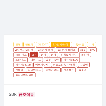
전체
반도체
OLED/IT
2차전지/화학
미용/의료
기타
2차전지 슬리터
2차전지 코터
2차전지 프레스
ABS
BPA
NB라텍스
SBR
동박
동박
리튬일차전지
분리막
스판덱스
아라미드
알루미늄박
양극재(NCA)
양극재(NCM)
에폭시수지
의료포장용 PP제품
자일렌
전해액
타이어코드
타이어코드
탄소섬유
톨루엔
폴리이미드필름
SBR
금호석유