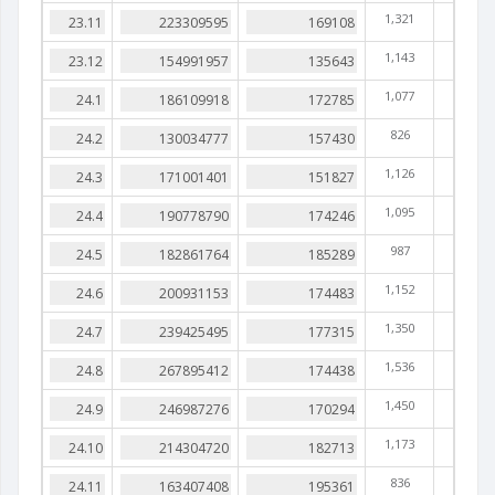
1,321
1,143
1,077
826
1,126
1,095
987
1,152
1,350
1,536
1,450
1,173
836