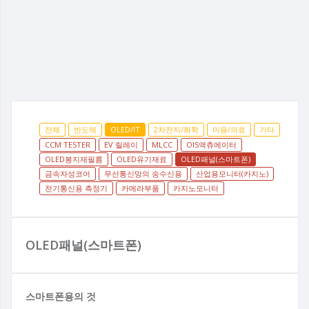
전체
반도체
OLED/IT
2차전지/화학
미용/의료
기타
CCM TESTER
EV 릴레이
MLCC
OIS액츄에이터
OLED봉지재필름
OLED유기재료
OLED패널(스마트폰)
금속자성코어
무선통신망의 송수신용
산업용모니터(카지노)
전기통신용 측정기
카메라부품
카지노모니터
OLED패널(스마트폰)
스마트폰용의 것