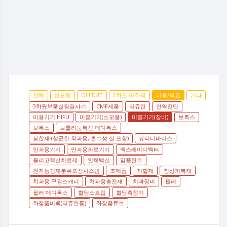
전체
반도체
OLED/IT
2차전지/화학
미용/의료
기타
3차원부품실장검사기
CMF제품
리쥬란
면역진단
미용기기 HIFU
미용기기(소모품)
미용기기(장비)
보톡스
보톡스
보툴리눔톡신:메디톡스
봉합재 (살균한 외과용, 흡수성 실 포함)
뷰티디바이스
안과용기기
안과용의료기기
엑스레이디텍터
올리고핵산치료제
인체백신
임플란트
전자동정제분류포장시스템
조제품
지혈제
창상피복재
치과용 구강스캐너
치과용충전재
치과장비
필러
필러:메디톡스
혈당스트립
혈당측정기
화장품미백(리쥬란등)
화장품튜브