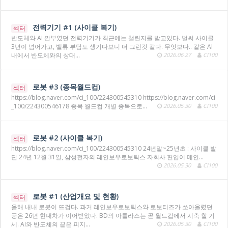
전력기기 #1 (사이클 복기)
섹터
반도체와 AI 깐부였던 전력기기가 최근에는 챌린지를 받고있다. 벌써 사이클
3년이 넘어가고, 밸류 부담도 생기다보니 더 그런것 같다. 무엇보다.. 같은 AI
내에서 반도체와의 상대…
2026.06.27
CI100
로봇 #3 (종목월드컵)
섹터
https://blog.naver.com/ci_100/224300545310 https://blog.naver.com/ci
_100/224300546178 종목 월드컵 개별 종목으로…
2026.05.30
CI100
로봇 #2 (사이클 복기)
섹터
https://blog.naver.com/ci_100/224300545310 24년말~25년초 : 사이클 발
단 24년 12월 31일, 삼성전자의 레인보우로보틱스 자회사 편입이 메인…
2026.05.30
CI100
로봇 #1 (산업개요 및 현황)
섹터
올해 내내 로봇이 뜨겁다. 과거 레인보우로보틱스와 로보티즈가 쏘아올렸던
공은 26년 현대차가 이어받았다. BD의 아틀라스는 곧 월드컵에서 시축 할 기
세. AI와 반도체의 끝은 피지…
2026.05.30
CI100