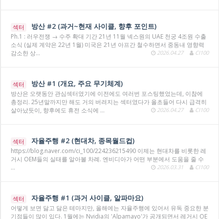
방산 #2 (과거~현재 사이클, 향후 포인트)
섹터
Ph.1 : 러우전쟁 → 수주 확대 기간 21년 11월 넥스원의 UAE 천궁 4조원 수출
소식 (실제 계약은 22년 1월) 미국은 21년 아프간 철수하면서 중동내 영향력
감소한 상…
2026.04.27
CI100
방산 #1 (개요, 주요 무기체계)
섹터
방산은 오랫동안 관심섹터였기에 이전에도 여러번 포스팅했었는데, 이참에
총정리. 25년말까지만 해도 거의 버려지는 섹터였다가 올초들어 다시 급격히
살아났듯이, 향후에도 휴전 소식에 …
2026.04.27
CI100
자율주행 #2 (현대차, 종목월드컵)
섹터
https://blog.naver.com/ci_100/224236215490 이제는 현대차를 비롯한 레
거시 OEM들의 실태를 알아볼 차례. 엔비디아가 어떤 부분에서 도움을 줄 수
…
2026.03.31
CI100
자율주행 #1 (과거 사이클, 알파마요)
섹터
어떻게 보면 닳고 닳은 테마지만, 올해에는 자율주행에 있어서 유독 중요한 분
기점들이 많이 있다. 1월에는 Nvidia의 'Alpamayo'가 공개되면서 레거시 OE