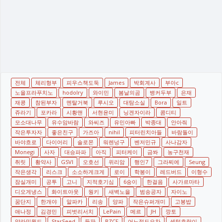
전체
체리형부
피우스책도둑
James
박회계사
부아c
노을프라푸치노
hodolry
와이민
봄날의곰
뱅커두부
은재
재콩
참된부자
멘탈거북
루시오
대탐소실
Bora
일트
쥬라기
포카라
시황맨
서현윤미
닝겐자이라
콤디티
모소대나무
유수암바람
와씨즈
유민아빠
박종대
안아줘
작은투자자
좋은친구
가즈아
nihil
피터린치아들
바람돌이
바야흐로
다이어리
솔로몬
워렌넝구
벤저민규
사나감자
Monegi
사자
대승파파
아직
피터케이
금쏴
농구천재
취릿
황약사
GSVI
오호선
위리암
행인7
그라찌에
Seung
작은생각
리스크
소소하게크게
로이
학봉이
레드버드
이형수
잠실개미
공투
고니
지적호기심
6숭이
한걸음
사가르마타
디오게냉스
화이트아웃
웡키
새벽노을
범송공자
자이노
꿈단지
한개야
알파카
리송
양파
작은슈퍼개미
고봉밥
애나정
김경민
피벗리서치
LePain
메르
JH
깡토
양라민월드
StarSeed
들판
BZCF
어느정도오차
센텀호랑이