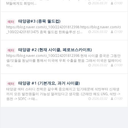
M들에게도 희망이…
2026.03.31
CI100
태양광#3 (종목 월드컵)
섹터
https://blog.naver.com/ci_100/224201812398 https://blog.naver.com/ci
_100/224201813475 종목 월드컵 한화솔루션 신…
2026.03.02
CI100
태양광 #2 (현재 사이클, 페로브스카이트)
섹터
https://blog.naver.com/ci_100/224201812398 현재 사이클 중국은 그동안
셀/모듈을 동남아를 통해서 미국에 우회 수출을 했음 그래서 미국은 말레이시
아…
2026.03.02
CI100
태양광 #1 (기본개요, 과거 사이클)
섹터
태양광 섹터 스터디 전력은 갈수록 중요해지고 있기때문에 석탄부터 신재생
까지 모든 발전원들이 가능성 열려있다고 생각함. (근래만 해도 LNG, 석탄 ->
원전 -> SOFC -> 태…
2026.03.02
CI100