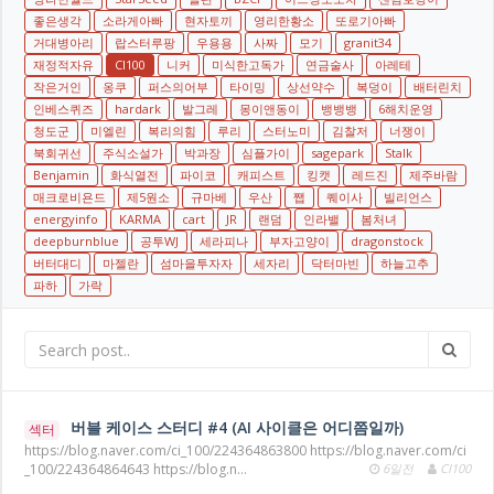
좋은생각
소라게아빠
현자토끼
영리한황소
또로기아빠
거대병아리
랍스터루팡
우용용
사짜
모기
granit34
재정적자유
CI100
니커
미식한고독가
연금술사
아레테
작은거인
옹쿠
퍼스의어부
타이밍
상선약수
복덩이
배터린치
인베스퀴즈
hardark
발그레
몽이앤동이
뱅뱅뱅
6해치운영
청도군
미엘린
복리의힘
루리
스터노미
김찰저
너쟁이
북회귀선
주식소설가
박과장
심플가이
sagepark
Stalk
Benjamin
화식열전
파이코
캐피스트
킹캣
레드진
제주바람
매크로비욘드
제5원소
규마베
우산
쨉
퀘이사
빌리언스
energyinfo
KARMA
cart
JR
랜덤
인라밸
봄처녀
deepburnblue
공투WJ
세라피나
부자고양이
dragonstock
버터대디
마젤란
섬마을투자자
세자리
닥터마빈
하늘고추
파하
가락
버블 케이스 스터디 #4 (AI 사이클은 어디쯤일까)
섹터
https://blog.naver.com/ci_100/224364863800 https://blog.naver.com/ci
_100/224364864643 https://blog.n…
6일전
CI100