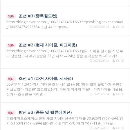
조선 #3 (종목월드컵)
섹터
https://blog.naver.com/ci_100/224274921689 https://blog.naver.com/ci
_100/224274922684 조선 4사 https://…
2026.05.05
CI100
조선 #2 (현재 사이클, 피크아웃)
섹터
https://blog.naver.com/ci_100/224274921689 현재 사이클 선가는 21년부
터 상승했으나 주가상승은 23년 시작 → 24년 중순 본격상승 왜냐? 과거처…
2026.05.04
CI100
조선 #1 (과거 사이클, 시사점)
섹터
06년부터 12년까지의 거대한 조선 사이클 (쌍봉) '엄청 크게 올랐다가 완전히
박살났었다 라고만' 알고있었는데, 이번에 자세히 파보니 여러가지를 배웠음.
선가가 조금만 움직이면 …
2026.05.04
CI100
방산 #3 (종목 및 밸류에이션)
섹터
한화에어로스페이스 현황 체크 지상방산 4분기 매출 30,926억 (YoY -8%), 영
익 6,160억 (YoY -29%) 탑라인 국내 YoY -5%, 해외 YoY -11%. 국내물…
2026.04.27
CI100