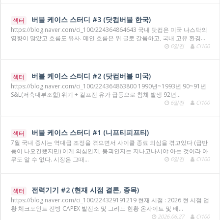
버블 케이스 스터디 #3 (닷컴버블 한국)
섹터
https://blog.naver.com/ci_100/224364864643 국내 닷컴은 미국 나스닥의
영향이 많았고 흐름도 유사. 메인 흐름은 위 글로 갈음하고, 국내 고유 환경…
6일전
CI100
버블 케이스 스터디 #2 (닷컴버블 미국)
섹터
https://blog.naver.com/ci_100/224364863800 1990년~1993년 90~91년
S&L(저축대부조합) 위기 + 걸프전 유가 급등으로 침체 발생 92년…
6일전
CI100
버블 케이스 스터디 #1 (니프티피프티)
섹터
7월 국내 증시는 역대급 조정을 겪으면서 사이클 종료 의심을 겪고있다 (급반
등이 나오긴했지만) 이게 의심인지, 붕괴인지는 지나고나서야 아는 것이라 아
무도 알 수 없다. 시장은 그때…
6일전
CI100
전력기기 #2 (현재 시점 결론, 종목)
섹터
https://blog.naver.com/ci_100/224329191219 현재 시점 : 2026 현 시점 업
황 체크포인트 전방 CAPEX 발전소 및 그리드 현황 온사이트 및 배…
2026.06.27
CI100