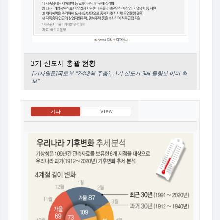
3기 신도시 총괄 현황
[기사원문]국토부 "2·4대책 주춤?…1기 신도시 3배 물량분 이미 확
보"
기타
View