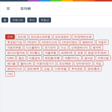
모아봐
홈
커뮤니티
주식
부동산
전체
반도체
반도체소재부품
반도체장비
차/전력반도체
후공정/기판
2차전지
2차전지소재
2차전지장비
폐배터리
자동차
자동차부품
디스플레이
전기전자
수소
신재생에너지
원자력
에너지/원자재
5G/통신
자율주행
AI/AR/VR
로봇
항공/우주/방위
UAM
철강
비철금속
화장품/유통
여행/카지노
음식료
의류신발
폐기물
플라스틱
미용/의료기기
조선/해운
인터넷/보안
게임
엔터/미디어
정유/화학
건설
기계/유틸
투자관련
경제/통계
기타