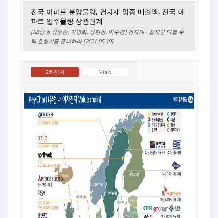
전국 아파트 분양물량, 건자재 업종 매출액, 전국 아
파트 입주물량 상관관계
[KB증권 장문준, 이병화, 성현동, 이수경] 건자재 - 같지만 다를 주
택 호황기를 준비하라 [2021.05.10]
2차전지
View